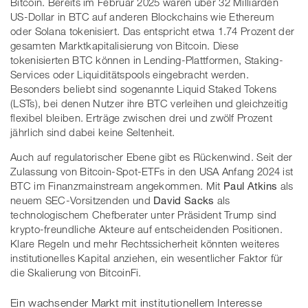
Bitcoin. Bereits im Februar 2025 waren über 32 Milliarden
US-Dollar in BTC auf anderen Blockchains wie Ethereum
oder Solana tokenisiert. Das entspricht etwa 1.74 Prozent der
gesamten Marktkapitalisierung von Bitcoin. Diese
tokenisierten BTC können in Lending-Plattformen, Staking-
Services oder Liquiditätspools eingebracht werden.
Besonders beliebt sind sogenannte Liquid Staked Tokens
(LSTs), bei denen Nutzer ihre BTC verleihen und gleichzeitig
flexibel bleiben. Erträge zwischen drei und zwölf Prozent
jährlich sind dabei keine Seltenheit.
Auch auf regulatorischer Ebene gibt es Rückenwind. Seit der
Zulassung von Bitcoin-Spot-ETFs in den USA Anfang 2024 ist
BTC im Finanzmainstream angekommen. Mit
Paul Atkins
als
neuem SEC-Vorsitzenden und
David Sacks
als
technologischem Chefberater unter Präsident Trump sind
krypto-freundliche Akteure auf entscheidenden Positionen.
Klare Regeln und mehr Rechtssicherheit könnten weiteres
institutionelles Kapital anziehen, ein wesentlicher Faktor für
die Skalierung von BitcoinFi.
Ein wachsender Markt mit institutionellem Interesse