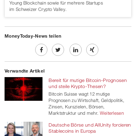
Young Blockchain sowie für mehrere Startups
im Schweizer Crypto Valley.
MoneyToday-News teilen
Share
Twe
Share
Share
Verwandte Artikel
on
et
on
on
Bereit für mutige Bitcoin-Prognosen
Facebook
on
linkedin
Xing
und steile Krypto-Thesen?
Bitcoin Suisse wagt 12 mutige
twitt
Prognosen zu Wirtschaft, Geldpolitik,
Zinsen, Kurszielen, Börsen,
er
Marktstruktur und mehr.
Weiterlesen
Deutsche Börse und AllUnity forcieren
Stablecoins in Europa