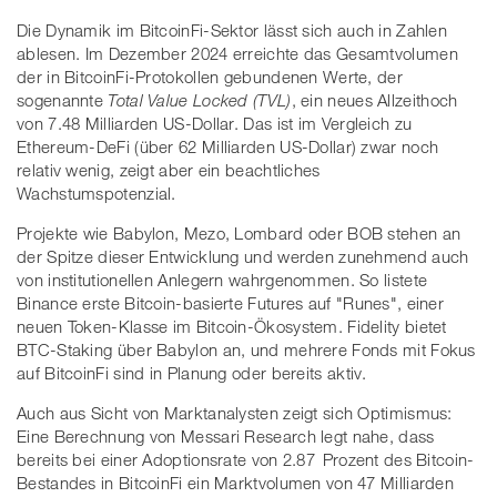
Die Dynamik im BitcoinFi-Sektor lässt sich auch in Zahlen
ablesen. Im Dezember 2024 erreichte das Gesamtvolumen
der in BitcoinFi-Protokollen gebundenen Werte, der
sogenannte
Total Value Locked (TVL)
, ein neues Allzeithoch
von 7.48 Milliarden US-Dollar. Das ist im Vergleich zu
Ethereum-DeFi (über 62 Milliarden US-Dollar) zwar noch
relativ wenig, zeigt aber ein beachtliches
Wachstumspotenzial.
Projekte wie Babylon, Mezo, Lombard oder BOB stehen an
der Spitze dieser Entwicklung und werden zunehmend auch
von institutionellen Anlegern wahrgenommen. So listete
Binance erste Bitcoin-basierte Futures auf "Runes", einer
neuen Token-Klasse im Bitcoin-Ökosystem. Fidelity bietet
BTC-Staking über Babylon an, und mehrere Fonds mit Fokus
auf BitcoinFi sind in Planung oder bereits aktiv.
Auch aus Sicht von Marktanalysten zeigt sich Optimismus:
Eine Berechnung von Messari Research legt nahe, dass
bereits bei einer Adoptionsrate von 2.87 Prozent des Bitcoin-
Bestandes in BitcoinFi ein Marktvolumen von 47 Milliarden