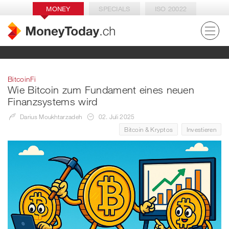
MONEY
SPECIALS
ISO 20022
BitcoinFi
Wie Bitcoin zum Fundament eines neuen
Finanzsystems wird
Darius Moukhtarzadeh
02. Juli 2025
Bitcoin & Kryptos
Investieren