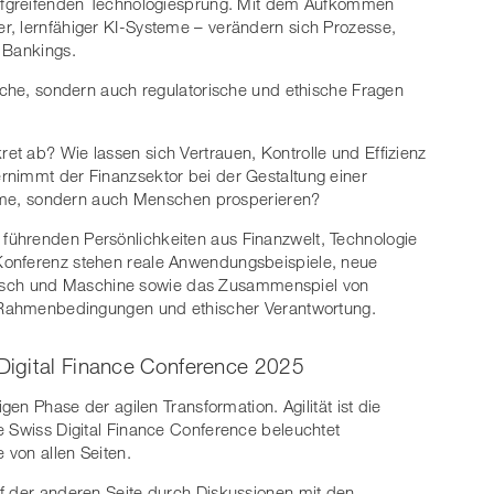
iefgreifenden Technologiesprung. Mit dem Aufkommen
r, lernfähiger KI-Systeme – verändern sich Prozesse,
 Bankings.
ische, sondern auch regulatorische und ethische Fragen
t ab? Wie lassen sich Vertrauen, Kontrolle und Effizienz
rnimmt der Finanzsektor bei der Gestaltung einer
steme, sondern auch Menschen prosperieren?
ührenden Persönlichkeiten aus Finanzwelt, Technologie
Konferenz stehen reale Anwendungsbeispiele, neue
sch und Maschine sowie das Zusammenspiel von
n Rahmenbedingungen und ethischer Verantwortung.
Digital Finance Conference 2025
gen Phase der agilen Transformation. Agilität ist die
e Swiss Digital Finance Conference beleuchtet
 von allen Seiten.
f der anderen Seite durch Diskussionen mit den