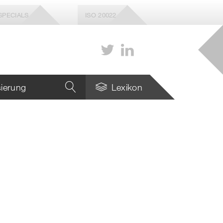
SPECIALS
ISO 20022
isierung
Lexikon