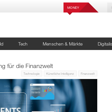
MONEY
ld
Tech
Menschen & Märkte
Digital
g für die Finanzwelt
Technologie
Künstliche Intelligenz
Finanzwelt