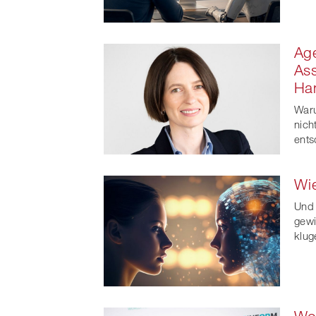
Age
As
Ha
Waru
nich
ents
Wie
Und
gewi
klug
Wo 