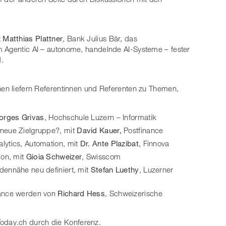
t
Matthias Plattner
, Bank Julius Bär, das
m Agentic AI – autonome, handelnde AI-Systeme – fester
.
nen liefern Referentinnen und Referenten zu Themen,
eorges Grivas
, Hochschule Luzern – Informatik
s neue Zielgruppe?, mit
David Kauer,
Postfinance
alytics, Automation, mit
Dr. Ante Plazibat
, Finnova
ion, mit
Gioia Schweizer
, Swisscom
ndennähe neu definiert, mit
Stefan Luethy
, Luzerner
inance werden von
Richard Hess
, Schweizerische
day.ch durch die Konferenz.