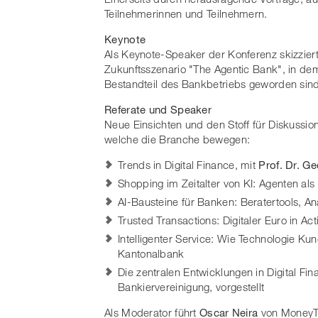
Teilnehmerinnen und Teilnehmern.
Keynote
Als Keynote-Speaker der Konferenz skizzier
Zukunftsszenario "The Agentic Bank", in de
Bestandteil des Bankbetriebs geworden sind
Referate und Speaker
Neue Einsichten und den Stoff für Diskussio
welche die Branche bewegen:
Trends in Digital Finance, mit
Prof. Dr. G
Shopping im Zeitalter von KI: Agenten al
AI-Bausteine für Banken: Beratertools, An
Trusted Transactions: Digitaler Euro in Act
Intelligenter Service: Wie Technologie Ku
Kantonalbank
Die zentralen Entwicklungen in Digital F
Bankiervereinigung, vorgestellt
Als Moderator führt
Oscar Neira
von MoneyTo