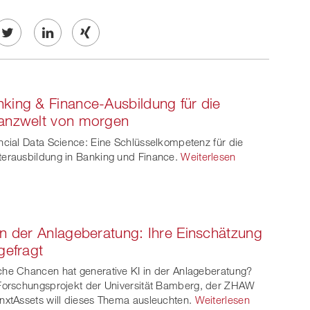
Twe
Share
Share
et
on
on
king & Finance-Ausbildung für die
ook
on
linkedin
Xing
nanzwelt von morgen
witt
ncial Data Science: Eine Schlüsselkompetenz für die
erausbildung in Banking und Finance.
Weiterlesen
er
in der Anlageberatung: Ihre Einschätzung
 gefragt
he Chancen hat generative KI in der Anlageberatung?
Forschungsprojekt der Universität Bamberg, der ZHAW
nxtAssets will dieses Thema ausleuchten.
Weiterlesen