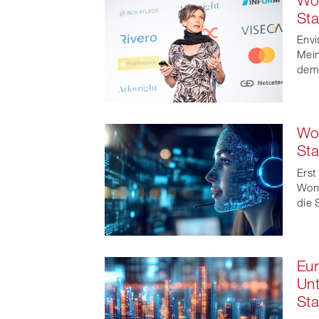
Sta
Envi
Mein
dem
Won
Sta
Erst
Wond
die 
Eur
Un
Sta