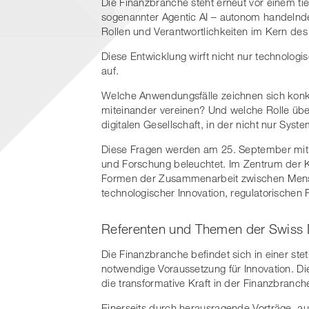
Die Finanzbranche steht erneut vor einem t
sogenannter Agentic AI – autonom handelnde
Rollen und Verantwortlichkeiten im Kern des
Diese Entwicklung wirft nicht nur technolog
auf.
Welche Anwendungsfälle zeichnen sich konkre
miteinander vereinen? Und welche Rolle übe
digitalen Gesellschaft, in der nicht nur Sy
Diese Fragen werden am 25. September mit f
und Forschung beleuchtet. Im Zentrum der 
Formen der Zusammenarbeit zwischen Men
technologischer Innovation, regulatorische
Referenten und Themen der Swiss 
Die Finanzbranche befindet sich in einer steti
notwendige Voraussetzung für Innovation. Di
die transformative Kraft in der Finanzbranche
Einerseits durch herausragende Vorträge, au