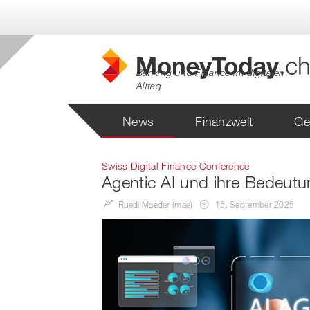
Banking und Finance im digitalen
Alltag
News
Finanzwelt
Ge
Swiss Digital Finance Conference
Agentic AI und ihre Bedeutun
Ruedi Maeder (mae)
15. September 2025