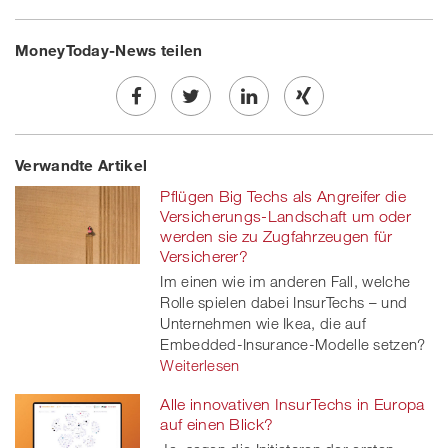
MoneyToday-News teilen
Share
Twe
Share
Share
Verwandte Artikel
on
et
on
on
Pflügen Big Techs als Angreifer die
Facebook
on
linkedin
Xing
Versicherungs-Landschaft um oder
werden sie zu Zugfahrzeugen für
twitt
Versicherer?
Im einen wie im anderen Fall, welche
er
Rolle spielen dabei InsurTechs – und
Unternehmen wie Ikea, die auf
Embedded-Insurance-Modelle setzen?
Weiterlesen
Alle innovativen InsurTechs in Europa
auf einen Blick?