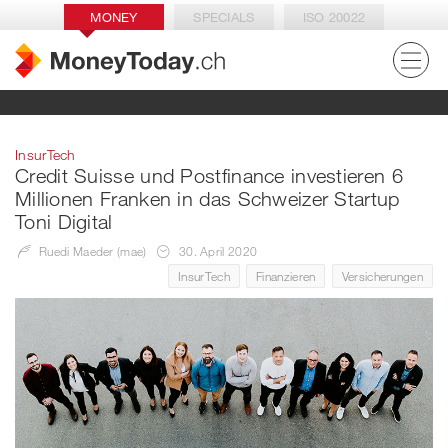
MONEY
SPECIALS
ISO 20022
InsurTech
Credit Suisse und Postfinance investieren 6
Millionen Franken in das Schweizer Startup
Toni Digital
Ruedi Maeder (mae)
30. April 2020
InsurTech
Finanzieren
Versicherungen