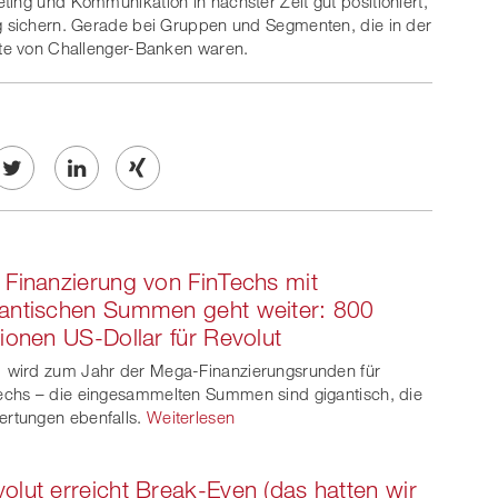
ting und Kommunikation in nächster Zeit gut positioniert,
ng sichern. Gerade bei Gruppen und Segmenten, die in der
bote von Challenger-Banken waren.
Twe
Share
Share
et
on
on
 Finanzierung von FinTechs mit
ook
on
linkedin
Xing
antischen Summen geht weiter: 800
lionen US-Dollar für Revolut
witt
 wird zum Jahr der Mega-Finanzierungsrunden für
er
echs – die eingesammelten Summen sind gigantisch, die
rtungen ebenfalls.
Weiterlesen
olut erreicht Break-Even (das hatten wir