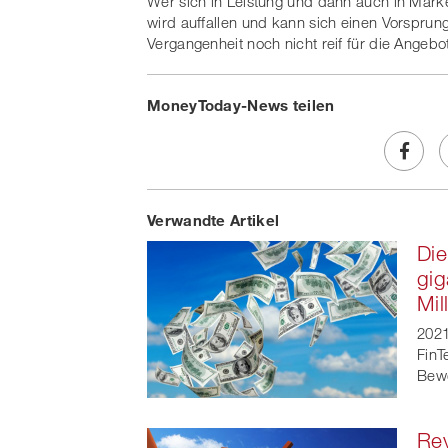
Wer sich in Leistung und dann auch in Marke
wird auffallen und kann sich einen Vorspru
Vergangenheit noch nicht reif für die Ange
MoneyToday-News teilen
Share
Verwandte Artikel
on
Die
Faceb
gig
Mil
t
2021
FinT
Bewe
Rev