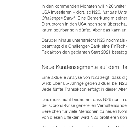
In den kommenden Monaten will N26 weiter 
USA investieren – dort, so N26,
"ist das Unt
Challenger-Bank"
. Eine Bemerkung mit ein
Disruptoren in den USA noch sehr überschau
kaum spürbar sein dürfte. Aber das kann und
Darüber hinaus unterstreicht N26 nochmals di
beantragt die Challenger-Bank eine FinTech-
Redaktion den geplanten Start 2021 bestätig
Neue Kundensegmente auf dem Ra
Eine aktuelle Analyse von N26 zeigt, dass d
wird: Über 65-Jährige geben aktuell bei N26 
Jede fünfte Transaktion erfolgt in dieser Alte
Das muss nicht bedeuten, dass N26 nun in di
der Corona-Krise generellen Verhaltensände
Bereichen für viele Menschen zu neuen Kom
Von diesen Effekten wird N26 profitieren kö