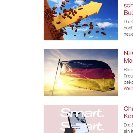
sch
Bus
Die 
hoch
neue
N2
Ma
Revo
Freu
beko
Weit
Cha
Ko
Die 
ein 