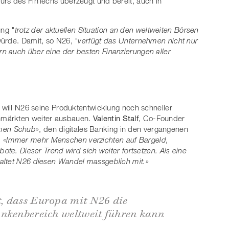
urs des FinTechs überzeugt und bereit, auch in
ung
"trotz der aktuellen Situation an den weltweiten Börsen
ürde. Damit, so N26,
"verfügt das Unternehmen nicht nur
n auch über eine der besten Finanzierungen aller
r will N26 seine Produktentwicklung noch schneller
nmärkten weiter ausbauen.
Valentin Stalf
, Co-Founder
men Schub»
, den digitales Banking in den vergangenen
:
«Immer mehr Menschen verzichten auf Bargeld,
ote. Dieser Trend wird sich weiter fortsetzen. Als eine
altet N26 diesen Wandel massgeblich mit.»
, dass Europa mit N26 die
ankenbereich weltweit führen kann