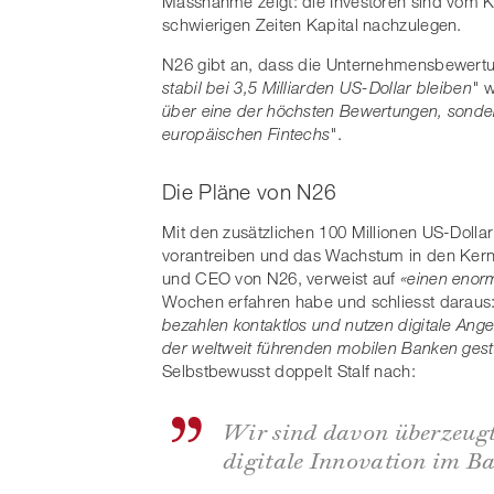
Massnahme zeigt: die Investoren sind vom K
schwierigen Zeiten Kapital nachzulegen.
N26 gibt an, dass die Unternehmensbewert
stabil bei 3,5 Milliarden US-Dollar bleiben"
w
über eine der höchsten Bewertungen, sonder
europäischen Fintechs"
.
Die Pläne von N26
Mit den zusätzlichen 100 Millionen US-Dolla
vorantreiben und das Wachstum in den Ker
und CEO von N26, verweist auf
«einen enor
Wochen erfahren habe und schliesst daraus
bezahlen kontaktlos und nutzen digitale Angeb
der weltweit führenden mobilen Banken gest
Selbstbewusst doppelt Stalf nach:
Wir sind davon überzeugt
digitale Innovation im B