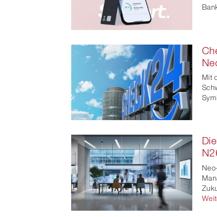
Bank
Che
Ne
Mit 
Schw
Symb
Die
N26
Neo-
Mana
Zuku
Weit