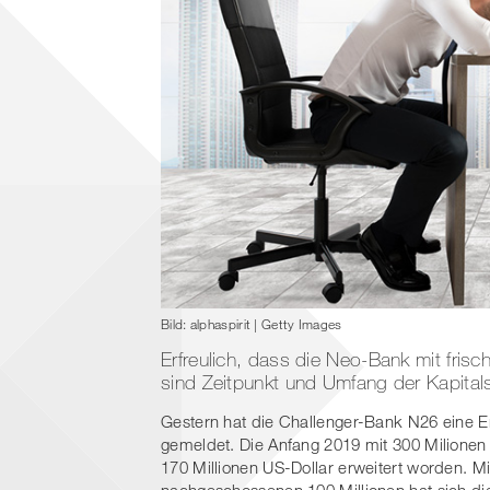
Bild: alphaspirit | Getty Images
Erfreulich, dass die Neo-Bank mit fris
sind Zeitpunkt und Umfang der Kapitals
Gestern hat die Challenger-Bank N26 eine E
gemeldet. Die Anfang 2019 mit 300 Milionen 
170 Millionen US-Dollar erweitert worden. 
nachgeschossenen 100 Millionen hat sich di