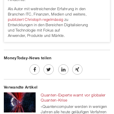
Als Autor mit weitreichender Erfahrung in den
Branchen ITC, Finanzen, Medien und weitere,
publiziert Christoph regelmässig
zu
Entwicklungen in den Bereichen Digitalisierung
und Technologie mit Fokus auf
Anwender, Produkte und Märkte.
MoneyToday-News teilen
Share
Twe
Share
Share
Verwandte Artikel
on
et
on
on
Quanten-Experte warnt vor globaler
Facebook
on
linkedin
Xing
Quanten-Krise
«Quantencomputer werden in wenigen
twitt
Jahren alle heute geläufigen Verfahren