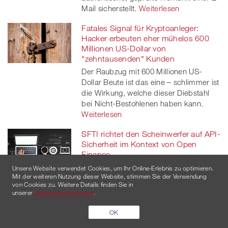
Mail sicherstellt.
Weiterlesen
Fatales Signal für Kryptoanleger:
Hacker erbeuten eher mühelos 600
Millionen US-Dollar von
"zehntausenden" Kunden
Der Raubzug mit 600 Millionen US-
Dollar Beute ist das eine – schlimmer ist
die Wirkung, welche dieser Diebstahl
bei Nicht-Bestohlenen haben kann.
Weiterlesen
SFTI richtet den Scheinwerfer auf API-
Sicherheit im Kontext von Open
Finance
Der Branchenverband Swiss FinTech
Unsere Website verwendet Cookies, um Ihr Online-Erlebnis zu optimieren.
Mit der weiteren Nutzung dieser Website, stimmen Sie der Verwendung
Innovations hat über Open Finance
von Cookies zu. Weitere Details finden Sie in
nachgedacht und legt ein White Paper
unserer
Datenschutzerklärung
.
zur API-Sicherheit vor.
Weiterlesen
OK
FinTech Raisin DS ist Opfer eines