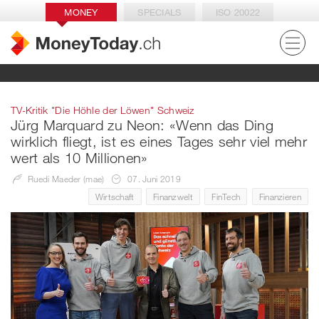
MONEY
SPECIALS
ISO 20022
TV-Kritik "Die Höhle der Löwen" Schweiz
Jürg Marquard zu Neon: «Wenn das Ding
wirklich fliegt, ist es eines Tages sehr viel mehr
wert als 10 Millionen»
Ruedi Maeder (mae)
07. Juni 2019
Wirtschaft
Finanzwelt
FinTech
Finanzieren