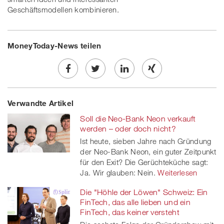
Geschäftsmodellen kombinieren.
MoneyToday-News teilen
Share
Twe
Share
Share
Verwandte Artikel
on
et
on
on
Soll die Neo-Bank Neon verkauft
Facebook
on
linkedin
Xing
werden – oder doch nicht?
Ist heute, sieben Jahre nach Gründung
twitt
der Neo-Bank Neon, ein guter Zeitpunkt
für den Exit? Die Gerüchteküche sagt:
er
Ja. Wir glauben: Nein.
Weiterlesen
Die "Höhle der Löwen" Schweiz: Ein
FinTech, das alle lieben und ein
FinTech, das keiner versteht