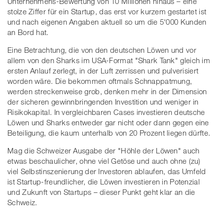
Unternehmens-Bewertung von 10 Millionen hinaus – eine
stolze Ziffer für ein Startup, das erst vor kurzem gestartet ist
und nach eigenen Angaben aktuell so um die 5'000 Kunden
an Bord hat.
Eine Betrachtung, die von den deutschen Löwen und vor
allem von den Sharks im USA-Format "Shark Tank" gleich im
ersten Anlauf zerlegt, in der Luft zerrissen und pulverisiert
worden wäre. Die bekommen oftmals Schnappatmung,
werden streckenweise grob, denken mehr in der Dimension
der sicheren gewinnbringenden Investition und weniger in
Risikokapital. In vergleichbaren Cases investieren deutsche
Löwen und Sharks entweder gar nicht oder dann gegen eine
Beteiligung, die kaum unterhalb von 20 Prozent liegen dürfte.
Mag die Schweizer Ausgabe der "Höhle der Löwen" auch
etwas beschaulicher, ohne viel Getöse und auch ohne (zu)
viel Selbstinszenierung der Investoren ablaufen, das Umfeld
ist Startup-freundlicher, die Löwen investieren in Potenzial
und Zukunft von Startups – dieser Punkt geht klar an die
Schweiz.