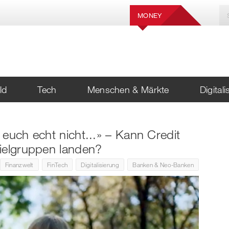
MONEY
ld
Tech
Menschen & Märkte
Digital
euch echt nicht...» – Kann Credit
ielgruppen landen?
Finanzwelt
FinTech
Digitalisierung
Banken & Neo-Banken