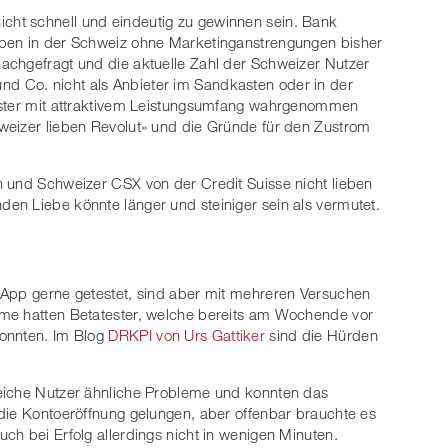
ht schnell und eindeutig zu gewinnen sein. Bank
aben in der Schweiz ohne Marketinganstrengungen bisher
achgefragt und die aktuelle Zahl der Schweizer Nutzer
t und Co. nicht als Anbieter im Sandkasten oder in der
eister mit attraktivem Leistungsumfang wahrgenommen
weizer lieben Revolut» und die Gründe für den Zustrom
n und Schweizer CSX von der Credit Suisse nicht lieben
en Liebe könnte länger und steiniger sein als vermutet.
 App gerne getestet, sind aber mit mehreren Versuchen
eme hatten Betatester, welche bereits am Wochende vor
konnten. Im Blog
DRKPI von Urs Gattiker
sind die Hürden
eiche Nutzer ähnliche Probleme und konnten das
die Kontoeröffnung gelungen, aber offenbar brauchte es
ch bei Erfolg allerdings nicht in wenigen Minuten.