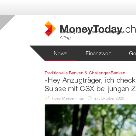
Banking und Finance im digitalen
Alltag
News
Finanzwelt
Ge
Traditionelle Banken & Challenger-Banken
«Hey Anzugträger, ich check 
Suisse mit CSX bei jungen Z
Ruedi Maeder (mae)
27. Oktober 2020