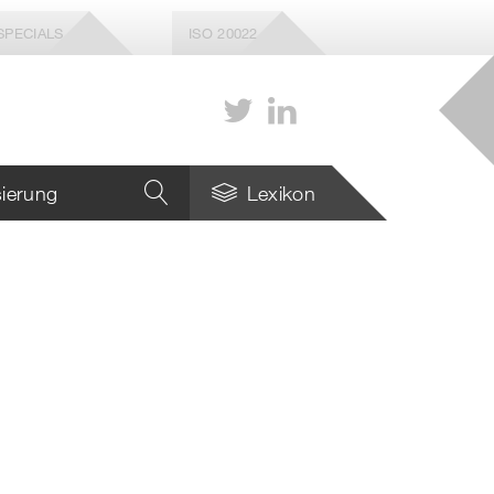
SPECIALS
ISO 20022
isierung
Lexikon