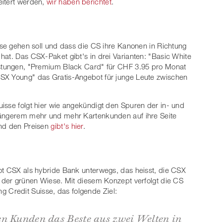
eitert werden,
wir haben berichtet
.
eise gehen soll und dass die CS ihre Kanonen in Richtung
hat. Das CSX-Paket gibt's in drei Varianten: "Basic White
istungen, "Premium Black Card" für CHF 3.95 pro Monat
SX Young" das Gratis-Angebot für junge Leute zwischen
isse folgt hier wie angekündigt den Spuren der in- und
längerem mehr und mehr Kartenkunden auf ihre Seite
und den Preisen
gibt's hier
.
ot CSX als hybride Bank unterwegs, das heisst, die CSX
f der grünen Wiese. Mit diesem Konzept verfolgt die CS
ng Credit Suisse, das folgende Ziel:
en Kunden das Beste aus zwei Welten in