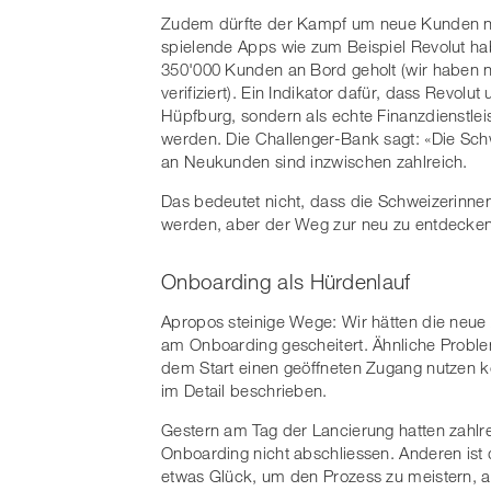
Zudem dürfte der Kampf um neue Kunden nic
spielende Apps wie zum Beispiel Revolut h
350'000 Kunden an Bord geholt (wir haben n
verifiziert). Ein Indikator dafür, dass Revolu
Hüpfburg, sondern als echte Finanzdienstl
werden. Die Challenger-Bank sagt: «Die Sch
an Neukunden sind inzwischen zahlreich.
Das bedeutet nicht, dass die Schweizerinne
werden, aber der Weg zur neu zu entdeckend
Onboarding als Hürdenlauf
Apropos steinige Wege: Wir hätten die neue
am Onboarding gescheitert. Ähnliche Probl
dem Start einen geöffneten Zugang nutzen 
im Detail beschrieben.
Gestern am Tag der Lancierung hatten zahlr
Onboarding nicht abschliessen. Anderen ist 
etwas Glück, um den Prozess zu meistern, au