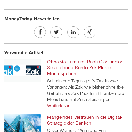
MoneyToday-News teilen
Share
Twe
Share
Share
Verwandte Artikel
on
et
on
on
Ohne viel Tamtam: Bank Cler lanciert
Facebook
on
linkedin
Xing
Smartphone-Konto Zak Plus mit
Monatsgebühr
twitt
Seit einigen Tagen gibt's Zak in zwei
Varianten: Als Zak wie bisher ohne fixe
er
Gebühr, als Zak Plus für 8 Franken pro
Monat und mit Zusatzleistungen.
Weiterlesen
Mangelndes Vertrauen in die Digital-
Strategie der Banken
Oliver Wyman: "Aufgrund von