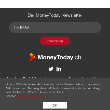
Der MoneyToday Newsletter
Kontakt
Redaktion
Impressum
Datenschutzerklärung
Unsere Website verwendet Cookies, um Ihr Online-Erlebnis zu optimieren.
Disclaimer
Werbung
Mit der weiteren Nutzung dieser Website, stimmen Sie der Verwendung
von Cookies zu. Weitere Details finden Sie in
© 2026 Created by
AGENTUR AM WASSER
unserer
Datenschutzerklärung
.
OK