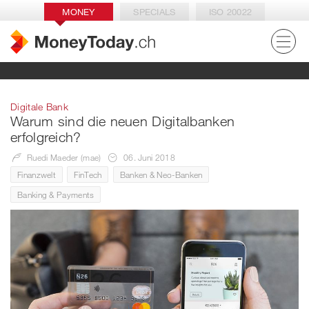
MONEY
SPECIALS
ISO 20022
Digitale Bank
Warum sind die neuen Digitalbanken
erfolgreich?
Ruedi Maeder (mae)
06. Juni 2018
Finanzwelt
FinTech
Banken & Neo-Banken
Banking & Payments