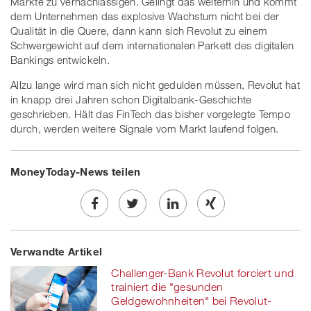
Märkte zu vernachlässigen. Gelingt das weiterhin und kommt
dem Unternehmen das explosive Wachstum nicht bei der
Qualität in die Quere, dann kann sich Revolut zu einem
Schwergewicht auf dem internationalen Parkett des digitalen
Bankings entwickeln.
Allzu lange wird man sich nicht gedulden müssen, Revolut hat
in knapp drei Jahren schon Digitalbank-Geschichte
geschrieben. Hält das FinTech das bisher vorgelegte Tempo
durch, werden weitere Signale vom Markt laufend folgen.
MoneyToday-News teilen
Share
Twe
Share
Share
Verwandte Artikel
on
et
on
on
Challenger-Bank Revolut forciert und
Facebook
on
linkedin
Xing
trainiert die "gesunden
Geldgewohnheiten" bei Revolut-
twitt