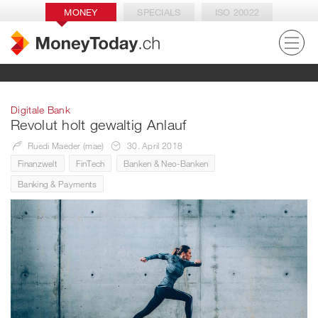
MONEY
SPECIALS
ISO 20022
Digitale Bank
Revolut holt gewaltig Anlauf
Ruedi Maeder (mae)
30. April 2018
Finanzwelt
FinTech
Banken & Neo-Banken
Banking & Payments