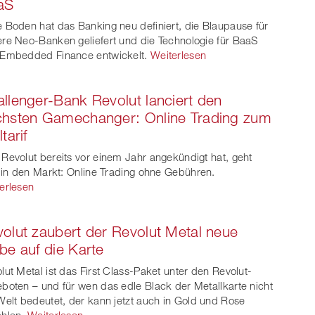
aS
witt
 Boden hat das Banking neu definiert, die Blaupause für
er
re Neo-Banken geliefert und die Technologie für BaaS
Embedded Finance entwickelt.
Weiterlesen
llenger-Bank Revolut lanciert den
chsten Gamechanger: Online Trading zum
tarif
Revolut bereits vor einem Jahr angekündigt hat, geht
t in den Markt: Online Trading ohne Gebühren.
erlesen
olut zaubert der Revolut Metal neue
be auf die Karte
lut Metal ist das First Class-Paket unter den Revolut-
boten – und für wen das edle Black der Metallkarte nicht
Welt bedeutet, der kann jetzt auch in Gold und Rose
hlen.
Weiterlesen