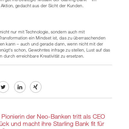
Aktion, gedacht aus der Sicht der Kunden.
g nicht nur mit Technologie, sondern auch mit
 Transformation ein Mindset ist, das zu überraschenden
ren kann – auch und gerade dann, wenn nicht mit der
nügt's schon, Gewohntes infrage zu stellen, Lust auf das
durch erreichbare Kreativität zu ersetzen.
Twe
Share
Share
et
on
on
 Pionierin der Neo-Banken tritt als CEO
ook
on
linkedin
Xing
ück und macht ihre Starling Bank fit für