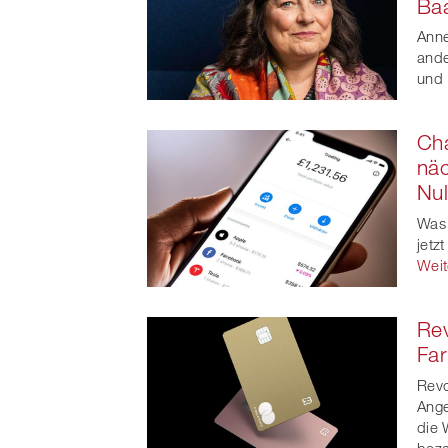
Ba
t
Anne
ande
und 
Cha
nä
Null
Was 
jetz
Weit
Rev
Far
Revo
Ange
die 
beza