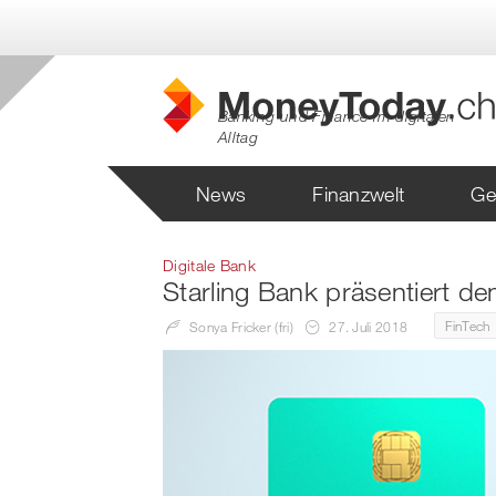
Banking und Finance im digitalen
Alltag
News
Finanzwelt
Ge
Digitale Bank
Starling Bank präsentiert de
FinTech
Sonya Fricker (fri)
27. Juli 2018