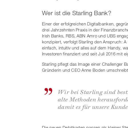
Wer ist die Starling Bank?
Einer der erfolgreichen Digitalbanken, gegr
drei Jahrzehnten Praxis in der Finanzbranch
Irish Banks, RBS, ABN Amro und UBS engagi
konzipiert, verfolgt Starling den Anspruch: 
einfach, intuitiv und alles auf dem Handy, w
Investoren finanziert und seit Juli 2016 mit 
Starling pflegt das Image einer Challenger 
Gründerin und CEO Anne Boden umschreibt ih
Wir bei Starling sind bes
alte Methoden herausford
damit es für unsere Kunde
Die neuen Debitkarten passen als kleiner Ste