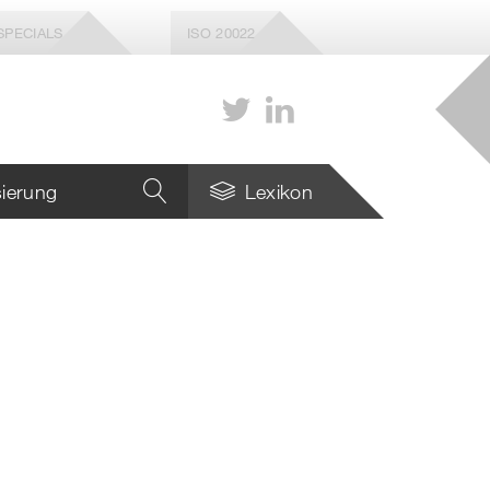
SPECIALS
ISO 20022
isierung
Lexikon