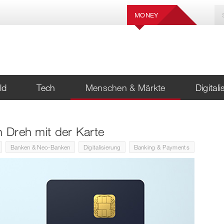
MONEY
ld
Tech
Menschen & Märkte
Digital
n Dreh mit der Karte
Banken & Neo-Banken
Digitalisierung
Banking & Payments