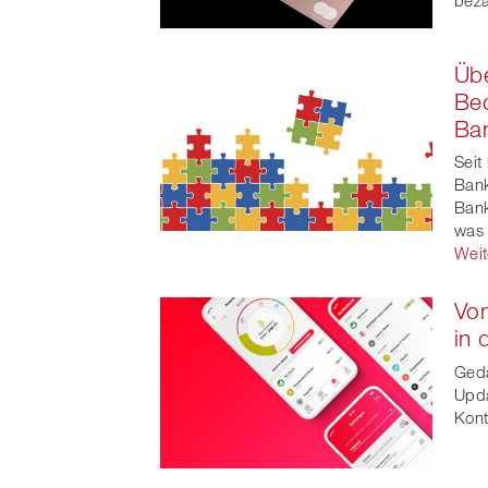
Übe
Be
Ban
Seit
Bank
Bank
was 
Weit
Vo
in 
Geda
Upda
Kon