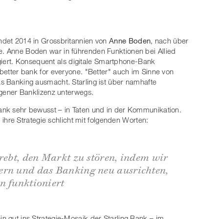
ündet 2014 in Grossbritannien von
Anne Boden
, nach über
e. Anne Boden war in führenden Funktionen bei Allied
ert. Konsequent als digitale Smartphone-Bank
A better bank for everyone. "Better" auch im Sinne von
as Banking ausmacht. Starling ist über namhafte
eigener Banklizenz unterwegs.
Bank sehr bewusst – in Taten und in der Kommunikation.
re Strategie schlicht mit folgenden Worten:
trebt, den Markt zu stören, indem wir
ern und das Banking neu ausrichten,
n funktioniert
in gut ins Strategie-Mosaik der Starling Bank – im