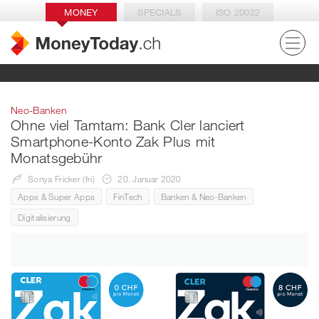
MONEY
SPECIALS
ISO 20022
Neo-Banken
Ohne viel Tamtam: Bank Cler lanciert
Smartphone-Konto Zak Plus mit
Monatsgebühr
Sonya Fricker (fri)
20. Januar 2020
Apps & Super Apps
FinTech
Banken & Neo-Banken
Digitalisierung