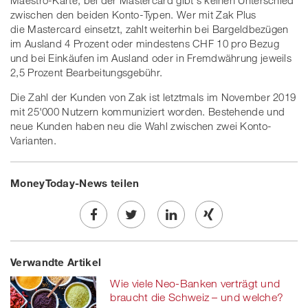
Maestro-Karte, bei der Mastercard gibt's keinen Unterschied
zwischen den beiden Konto-Typen. Wer mit Zak Plus
die Mastercard einsetzt, zahlt weiterhin bei Bargeldbezügen
im Ausland 4 Prozent oder mindestens CHF 10 pro Bezug
und bei Einkäufen im Ausland oder in Fremdwährung jeweils
2,5 Prozent Bearbeitungsgebühr.
Die Zahl der Kunden von Zak ist letztmals im November 2019
mit 25'000 Nutzern kommuniziert worden. Bestehende und
neue Kunden haben neu die Wahl zwischen zwei Konto-
Varianten.
MoneyToday-News teilen
Share
Twe
Share
Share
Verwandte Artikel
on
et
on
on
Wie viele Neo-Banken verträgt und
Facebook
on
linkedin
Xing
braucht die Schweiz – und welche?