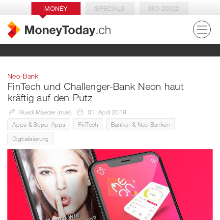
MONEY
SPECIALS
ISO 20022
Neo-Bank
FinTech und Challenger-Bank Neon haut
kräftig auf den Putz
Ruedi Maeder (mae)
01. April 2019
Apps & Super Apps
FinTech
Banken & Neo-Banken
Digitalisierung