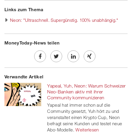
Links zum Thema
Neon: "Ultraschnell. Supergünstig. 100% unabhängig."
MoneyToday-News teilen
Share
Twe
Share
Share
Verwandte Artikel
on
et
on
on
Yapeal, Yuh, Neon: Warum Schweizer
Facebook
on
linkedin
Xing
Neo-Banken aktiv mit ihrer
Community kommunizieren
twitt
Yapeal hat immer schon auf die
Community gesetzt, Yuh hört zu und
er
veranstaltet einen Krypto Cup, Neon
befragt seine Kunden und testet neue
Abo-Modelle.
Weiterlesen