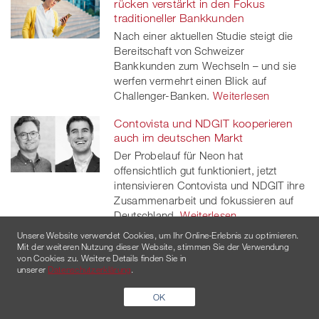
rücken verstärkt in den Fokus
traditioneller Bankkunden
Nach einer aktuellen Studie steigt die
Bereitschaft von Schweizer
Bankkunden zum Wechseln – und sie
werfen vermehrt einen Blick auf
Challenger-Banken.
Weiterlesen
Contovista und NDGIT kooperieren
auch im deutschen Markt
Der Probelauf für Neon hat
offensichtlich gut funktioniert, jetzt
intensivieren Contovista und NDGIT ihre
Zusammenarbeit und fokussieren auf
Deutschland.
Weiterlesen
Unsere Website verwendet Cookies, um Ihr Online-Erlebnis zu optimieren.
Neo-Banken im Fokus der Medien
Mit der weiteren Nutzung dieser Website, stimmen Sie der Verwendung
von Cookies zu. Weitere Details finden Sie in
Challenger-Banken stehen im Fokus
unserer
Datenschutzerklärung
.
und auf dem Prüfstand der Medien – je
nach eigener Position der Journalisten
OK
gibt's interessierte Kommentare,