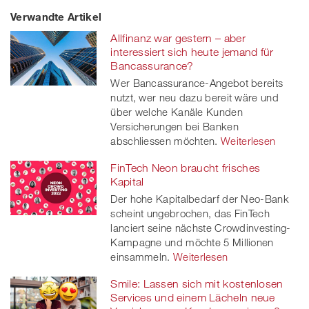
Verwandte Artikel
on
et
on
on
Allfinanz war gestern – aber
Facebook
on
linkedin
Xing
interessiert sich heute jemand für
Bancassurance?
twitt
Wer Bancassurance-Angebot bereits
nutzt, wer neu dazu bereit wäre und
er
über welche Kanäle Kunden
Versicherungen bei Banken
abschliessen möchten.
Weiterlesen
FinTech Neon braucht frisches
Kapital
Der hohe Kapitalbedarf der Neo-Bank
scheint ungebrochen, das FinTech
lanciert seine nächste Crowdinvesting-
Kampagne und möchte 5 Millionen
einsammeln.
Weiterlesen
Smile: Lassen sich mit kostenlosen
Services und einem Lächeln neue