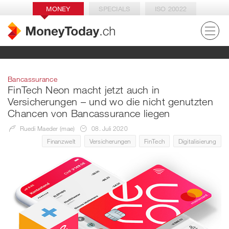
MONEY
SPECIALS
ISO 20022
Bancassurance
FinTech Neon macht jetzt auch in
Versicherungen – und wo die nicht genutzten
Chancen von Bancassurance liegen
Ruedi Maeder (mae)
08. Juli 2020
Finanzwelt
Versicherungen
FinTech
Digitalisierung