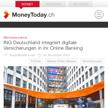
MONEY
SPECIALS
ISO 20022
Bancassurance
ING Deutschland integriert digitale
Versicherungen in ihr Online Banking
Ruedi Maeder (mae)
04. November 2020
FinTech
Banken & Neo-Banken
Versicherungen