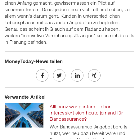
einen Anfang gemacht, gewissermassen ein Pilot auf
sicherem Terrain. Da ist jedoch noch viel Luft nach oben, vor
allem wenn's darum geht, Kunden in unterschiedlichen
Lebensphasen mit passenden Angeboten zu begleiten.
Genau das scheint ING auch auf dem Radar zu haben,
weitere "innovative Versicherungslösungen" sollen sich bereits
in Planung befinden.
MoneyToday-News teilen
Share
Twe
Share
Share
Verwandte Artikel
on
et
on
on
Allfinanz war gestern – aber
Facebook
on
linkedin
Xing
interessiert sich heute jemand für
Bancassurance?
twitt
Wer Bancassurance-Angebot bereits
nutzt, wer neu dazu bereit wäre und
er