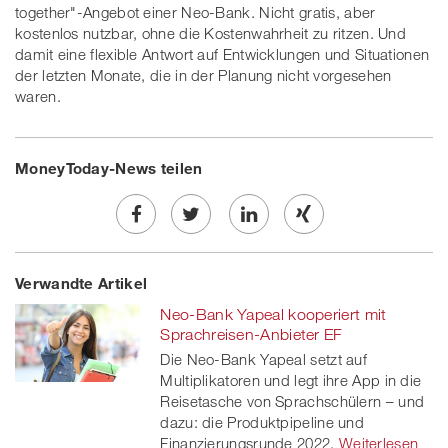
together"-Angebot einer Neo-Bank. Nicht gratis, aber
kostenlos nutzbar, ohne die Kostenwahrheit zu ritzen. Und
damit eine flexible Antwort auf Entwicklungen und Situationen
der letzten Monate, die in der Planung nicht vorgesehen
waren.
MoneyToday-News teilen
Share
Twe
Share
Share
Verwandte Artikel
on
et
on
on
Neo-Bank Yapeal kooperiert mit
Facebook
on
linkedin
Xing
Sprachreisen-Anbieter EF
Die Neo-Bank Yapeal setzt auf
twitt
Multiplikatoren und legt ihre App in die
Reisetasche von Sprachschülern – und
er
dazu: die Produktpipeline und
Finanzierungsrunde 2022.
Weiterlesen