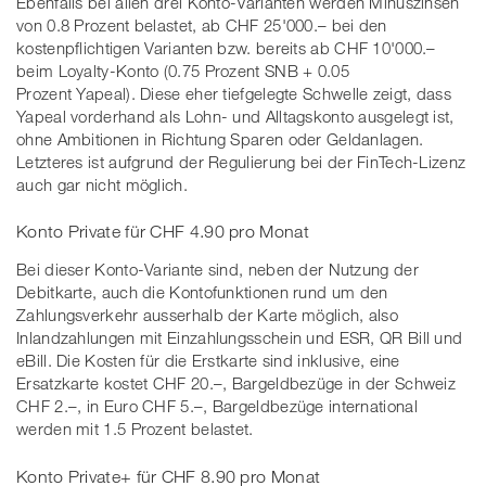
Ebenfalls bei allen drei Konto-Varianten werden Minuszinsen
von 0.8 Prozent belastet, ab CHF 25'000.– bei den
kostenpflichtigen Varianten bzw. bereits ab CHF 10'000.–
beim Loyalty-Konto (0.75 Prozent SNB + 0.05
Prozent Yapeal). Diese eher tiefgelegte Schwelle zeigt, dass
Yapeal vorderhand als Lohn- und Alltagskonto ausgelegt ist,
ohne Ambitionen in Richtung Sparen oder Geldanlagen.
Letzteres ist aufgrund der Regulierung bei der FinTech-Lizenz
auch gar nicht möglich.
Konto Private für CHF 4.90 pro Monat
Bei dieser Konto-Variante sind, neben der Nutzung der
Debitkarte, auch die Kontofunktionen rund um den
Zahlungsverkehr ausserhalb der Karte möglich, also
Inlandzahlungen mit Einzahlungsschein und ESR, QR Bill und
eBill. Die Kosten für die Erstkarte sind inklusive, eine
Ersatzkarte kostet CHF 20.–, Bargeldbezüge in der Schweiz
CHF 2.–, in Euro CHF 5.–, Bargeldbezüge international
werden mit 1.5 Prozent belastet.
Konto Private+ für CHF 8.90 pro Monat