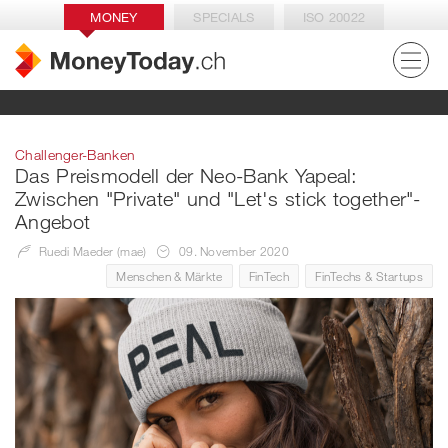
MONEY
SPECIALS
ISO 20022
Challenger-Banken
Das Preismodell der Neo-Bank Yapeal:
Zwischen "Private" und "Let's stick together"-
Angebot
Ruedi Maeder (mae)
09. November 2020
Menschen & Märkte
FinTech
FinTechs & Startups