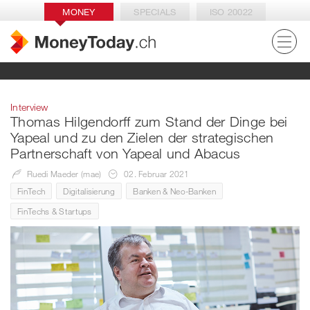
MONEY
SPECIALS
ISO 20022
Interview
Thomas Hilgendorff zum Stand der Dinge bei
Yapeal und zu den Zielen der strategischen
Partnerschaft von Yapeal und Abacus
Ruedi Maeder (mae)
02. Februar 2021
FinTech
Digitalisierung
Banken & Neo-Banken
FinTechs & Startups