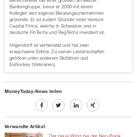
Bereichsleiter bei einer grossen Schweizer
Bankengruppe, bevor er 2009 mit einem
Kollegen sein eigenes Beratungsunternehmen
gründete. Er ist zudem Gründer einer Venture
Capital Firma, welche in Schweizer und in
deutsche FinTechs und RegTechs investiert ist.
Hilgendorff ist verheiratet und hat zwei
erwachsene Söhne. Zu seinen Leidenschaften
gehören unter anderem Skifahren und
Eishockey (Veteranen).
MoneyToday-News teilen
Share
Twe
Share
Share
Verwandte Artikel
on
et
on
on
Der neue Wind bei der Neo-Bank