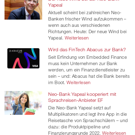
Facebook
on
linkedin
Xing
Yapeal
Aktuell scheint bei zahlreichen Neo-
twitt
Banken frischer Wind aufzukommen –
wenn auch aus verschiedenen
er
Richtungen. Heute: Der neue Wind bei
Yapeal.
Weiterlesen
Wird das FinTech Abacus zur Bank?
Seit Erfindung von Embedded Finance
muss kein Unternehmen zur Bank
werden, um ein Finanzdienstleister zu
sein – und: Abacus hat die Bank bereits
im Boot.
Weiterlesen
Neo-Bank Yapeal kooperiert mit
Sprachreisen-Anbieter EF
Die Neo-Bank Yapeal setzt auf
Multiplikatoren und legt ihre App in die
Reisetasche von Sprachschülern – und
dazu: die Produktpipeline und
Finanzierungsrunde 2022.
Weiterlesen