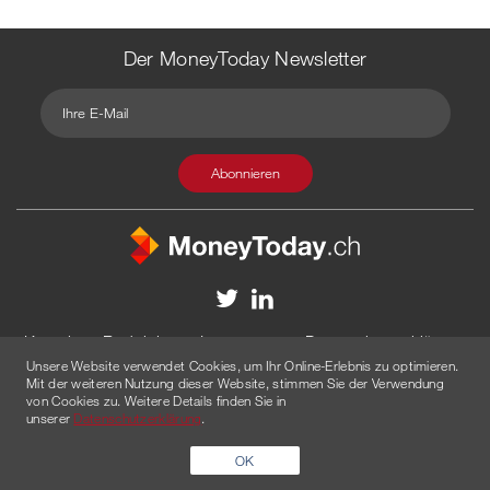
Der MoneyToday Newsletter
Kontakt
Redaktion
Impressum
Datenschutzerklärung
Unsere Website verwendet Cookies, um Ihr Online-Erlebnis zu optimieren.
Disclaimer
Werbung
Mit der weiteren Nutzung dieser Website, stimmen Sie der Verwendung
von Cookies zu. Weitere Details finden Sie in
© 2026 Created by
AGENTUR AM WASSER
unserer
Datenschutzerklärung
.
OK