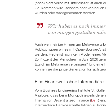
(noch) nicht vorne mit. Interessant ist auch
Co. kommen wird, sondern eher von neuen Pla
wurden oder wahrgenommen werden.
Wir haben es noch immer 
von morgen gestalten möc
Auch wenn einige Firmen am Metaverse arbe
Roblox, haben wir es mit Open-Source-Ansät
werden. Heute ist noch kein Modell eines M
25 Prozent der Menschen im Jahr 2026 gemä
täglich im Metaverse verbringen? Und eine Fr
können sie die junge Generation für sich ge
Eine Finanzwelt ohne Intermediäre
Vom Business Engineering Institute St. Gall
Analogie, dass beim Monopoli jeweils derjenig
Thema von Decentralized Finance (
DeFi
) ei
Intermediäre Bankgeschäfte tätigen zu könne