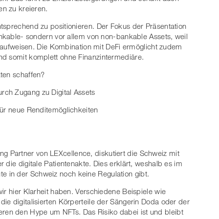
en zu kreieren.
tsprechend zu positionieren. Der Fokus der Präsentation
bankable- sondern vor allem von non-bankable Assets, weil
ät aufweisen. Die Kombination mit DeFi ermöglicht zudem
nd somit komplett ohne Finanzintermediäre.
äten schaffen?
rch Zugang zu Digital Assets
für neue Renditemöglichkeiten
ng Partner von LEXcellence, diskutiert die Schweiz mit
 die digitale Patientenakte. Dies erklärt, weshalb es im
ute in der Schweiz noch keine Regulation gibt.
ir hier Klarheit haben. Verschiedene Beispiele wie
ie digitalisierten Körperteile der Sängerin Doda oder der
strieren den Hype um NFTs. Das Risiko dabei ist und bleibt