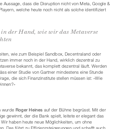
 die Aussage, dass die Disruption nicht von Meta, Google &
yern, welche heute noch nicht als solche identifiziert
in der Hand, wie wir das Metaverse
hten
iten, wie zum Beispiel Sandbox, Decentraland oder
zen immer noch in der Hand, wirklich dezentral zu
etaverse bekannt, das komplett dezentral läuft. Werden
ss einer Studie von Gartner mindestens eine Stunde
age, die sich Finanzinstitute stellen müssen ist: «Wie
winnen?»
en wurde
Roger Heines
auf der Bühne begrüsst. Mit der
e gewinnt, der die Bank spielt, leitete er elegant das
n. Wir haben heute neue Möglichkeiten, um ohne
n. Das führt zu Effizienzsteigerungen und schafft auch