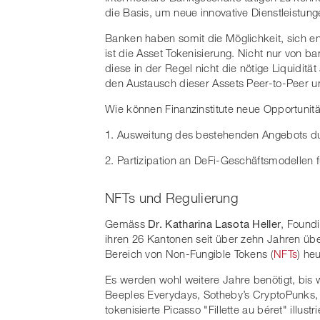
die Basis, um neue innovative Dienstleistung
Banken haben somit die Möglichkeit, sich en
ist die Asset Tokenisierung. Nicht nur von 
diese in der Regel nicht die nötige Liquidit
den Austausch dieser Assets Peer-to-Peer u
Wie können Finanzinstitute neue Opportunit
1. Ausweitung des bestehenden Angebots du
2. Partizipation an DeFi-Geschäftsmodellen 
NFTs und Regulierung
Gemäss
Dr. Katharina Lasota Heller
, Foundi
ihren 26 Kantonen seit über zehn Jahren über
Bereich von Non-Fungible Tokens (
NFTs
) he
Es werden wohl weitere Jahre benötigt, bis w
Beeples Everydays, Sotheby’s CryptoPunks, d
tokenisierte Picasso "Fillette au béret" illu