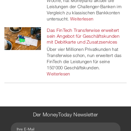
Woche, hat Moneyland aktuell die
Leistungen der Challenger-Banken im
Vergleich zu klassischen Bankkonten
untersucht.
Weiterlesen
Das FinTech Transferwise erweitert
sein Angebot für Geschäftskunden
mit Debitkarte und Zusatzservices
Über vier Millionen Privatkunden hat
Transferwise schon, nun erweitert das
FinTech die Leistungen für seine
150'000 Geschäftskunden.
Weiterlesen
Der MoneyToday Newsletter