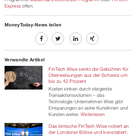
Express
offen.
MoneyToday-News teilen
Share
Twe
Share
Share
Verwandte Artikel
on
et
on
on
FinTech Wise senkt die Gebühren für
Facebook
on
linkedin
Xing
Überweisungen aus der Schweiz um
bis zu 42 Prozent
twitt
Kosten sinken durch steigende
Transaktionsvolumen – das
er
Technologie-Unternehmen Wise gibt
Einsparungen an seine Kundinnen und
Kunden weiter.
Weiterlesen
Das britische FinTech Wise notiert an
der Londoner Börse und konstatiert: