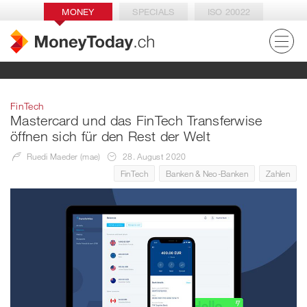
MONEY
SPECIALS
ISO 20022
FinTech
Mastercard und das FinTech Transferwise
öffnen sich für den Rest der Welt
Ruedi Maeder (mae)
28. August 2020
FinTech
Banken & Neo-Banken
Zahlen