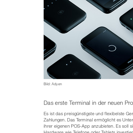
Bild: Adyen
Das erste Terminal in der neuen P
Es ist das preisgünstigste und flexibelste Ge
Zahlungen. Das Terminal ermöglicht es Unte
ihrer eigenen POS-App anzubieten. Es soll s
Hardware wie Telefone oder Tablets investie