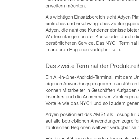
erweitern möchten.
Als wichtigen Einsatzbereich sieht Adyen Pla
einfaches und erschwingliches Zahlungsgerä
Adyen, die nahtlose Kundenerlebnisse biete
Warteschlangen an der Kasse oder durch die
persönlicheren Service. Das NYC1 Terminal i
in anderen Regionen verfügbar sein.
Das zweite Terminal der Produktre
Ein All-in-One-Android-Terminal, mit dem 
eigenen Anwendungsprogramme ausführen k
können Mitarbeiter in Geschäften Aufgaben w
Inventars und die Annahme von Zahlungen auf
Vorteile wie das NYC1 und soll zudem genere
Adyen positioniert das AMS1 als Lösung für 
auf alle betrieblichen Anwendungen zugreife
zahlreichen Regionen weltweit verfügbar se
Für die Einführung der beiden Terminals ar