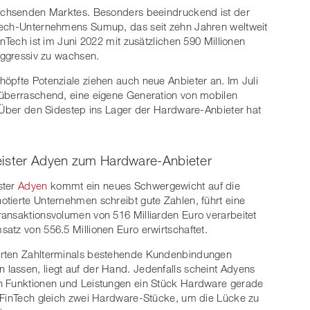
wachsenden Marktes. Besonders beeindruckend ist der
Tech-Unternehmens Sumup, das seit zehn Jahren weltweit
nTech ist im Juni 2022 mit zusätzlichen 590 Millionen
 aggressiv zu wachsen.
öpfte Potenziale ziehen auch neue Anbieter an. Im Juli
 überraschend, eine eigene Generation von mobilen
. Über den Sidestep ins Lager der Hardware-Anbieter hat
eister Adyen zum Hardware-Anbieter
ster
Adyen
kommt ein neues Schwergewicht auf die
tierte Unternehmen schreibt gute Zahlen, führt eine
ansaktionsvolumen von 516 Milliarden Euro verarbeitet
atz von 556.5 Millionen Euro erwirtschaftet.
arten Zahlterminals bestehende Kundenbindungen
lassen, liegt auf der Hand. Jedenfalls scheint Adyens
en Funktionen und Leistungen ein Stück Hardware gerade
s FinTech gleich zwei Hardware-Stücke, um die Lücke zu