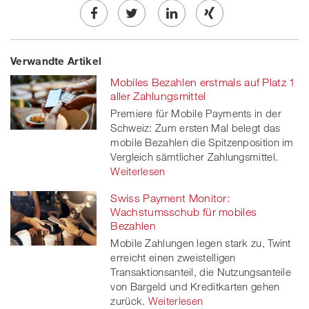
Share
Twe
Share
Share
Verwandte Artikel
on
et
on
on
Mobiles Bezahlen erstmals auf Platz 1
Facebook
on
linkedin
Xing
aller Zahlungsmittel
Premiere für Mobile Payments in der
twitt
Schweiz: Zum ersten Mal belegt das
mobile Bezahlen die Spitzenposition im
er
Vergleich sämtlicher Zahlungsmittel.
Weiterlesen
Swiss Payment Monitor:
Wachstumsschub für mobiles
Bezahlen
Mobile Zahlungen legen stark zu, Twint
erreicht einen zweistelligen
Transaktionsanteil, die Nutzungsanteile
von Bargeld und Kreditkarten gehen
zurück.
Weiterlesen