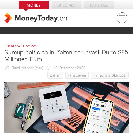
MONEY
SPECIALS
ISO 20022
FinTech-Funding
Sumup holt sich in Zeiten der Invest-Dürre 285
Millionen Euro
Ruedi Maeder (mae)
12. Dezember 2023
Zahlen
Finanzieren
FinTechs & Startups