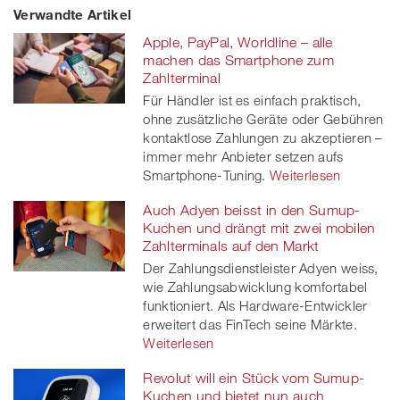
Verwandte Artikel
on
et
on
on
Apple, PayPal, Worldline – alle
Facebook
on
linkedin
Xing
machen das Smartphone zum
Zahlterminal
twitt
Für Händler ist es einfach praktisch,
ohne zusätzliche Geräte oder Gebühren
er
kontaktlose Zahlungen zu akzeptieren –
immer mehr Anbieter setzen aufs
Smartphone-Tuning.
Weiterlesen
Auch Adyen beisst in den Sumup-
Kuchen und drängt mit zwei mobilen
Zahlterminals auf den Markt
Der Zahlungsdienstleister Adyen weiss,
wie Zahlungsabwicklung komfortabel
funktioniert. Als Hardware-Entwickler
erweitert das FinTech seine Märkte.
Weiterlesen
Revolut will ein Stück vom Sumup-
Kuchen und bietet nun auch