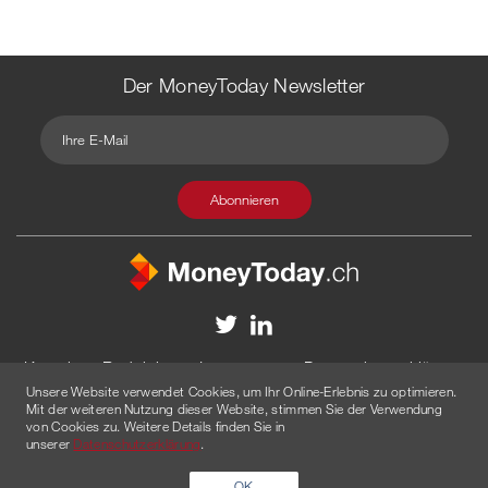
Der MoneyToday Newsletter
Kontakt
Redaktion
Impressum
Datenschutzerklärung
Unsere Website verwendet Cookies, um Ihr Online-Erlebnis zu optimieren.
Disclaimer
Werbung
Mit der weiteren Nutzung dieser Website, stimmen Sie der Verwendung
von Cookies zu. Weitere Details finden Sie in
© 2026 Created by
AGENTUR AM WASSER
unserer
Datenschutzerklärung
.
OK