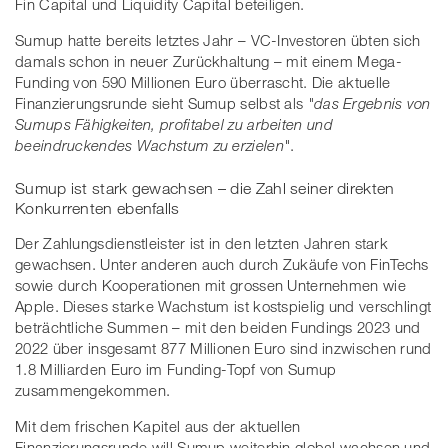
Fin Capital und Liquidity Capital beteiligen.
Sumup hatte bereits letztes Jahr – VC-Investoren übten sich
damals schon in neuer Zurückhaltung – mit einem Mega-
Funding von 590 Millionen Euro überrascht. Die aktuelle
Finanzierungsrunde sieht Sumup selbst als
"das Ergebnis von
Sumups Fähigkeiten, profitabel zu arbeiten und
beeindruckendes Wachstum zu erzielen"
.
Sumup ist stark gewachsen – die Zahl seiner direkten
Konkurrenten ebenfalls
Der Zahlungsdienstleister ist in den letzten Jahren stark
gewachsen. Unter anderen auch durch Zukäufe von FinTechs
sowie durch Kooperationen mit grossen Unternehmen wie
Apple. Dieses starke Wachstum ist kostspielig und verschlingt
beträchtliche Summen – mit den beiden Fundings 2023 und
2022 über insgesamt 877 Millionen Euro sind inzwischen rund
1.8 Milliarden Euro im Funding-Topf von Sumup
zusammengekommen.
Mit dem frischen Kapitel aus der aktuellen
Finanzierungsrunde will Sumup weiterhin global wachsen und