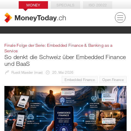
MONEY
SPECIALS
ISO 20022
Finale Folge der Serie: Embedded Finance & Banking as a
Service
So denkt die Schweiz über Embedded Finance
und BaaS
Ruedi Maeder (mae)
20. Mai 2026
Embedded Finance
Open Finance