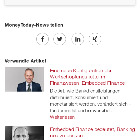
MoneyToday-News teilen
Share
Twe
Share
Share
Verwandte Artikel
on
et
on
on
Eine neue Konfiguration der
Facebook
on
linkedin
Xing
Wertschöpfungskette im
Finanzwesen: Embedded Finance
twitt
Die Art, wie Bankdienstleistungen
distribuiert, konsumiert und
er
monetarisiert werden, verändert sich –
fundamental und irreversibel.
Weiterlesen
Embedded Finance bedeutet, Banking
neu zu denken