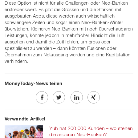
Diese Option ist nicht für alle Challenger- oder Neo-Banken
erstrebenswert. Es gibt die Grossen und die Starken mit
ausgebauten Apps, diese werden auch wirtschaftlich
schwierigere Zeiten und sogar einen Neo-Banken-Winter
überstehen. Kleineren Neo-Banken mit noch überschaubaren
Leistungen, könnte jedoch in mehrfacher Hinsicht die Luft
ausgehen und damit die Zeit fehlen, um gross oder
spezialisiert zu werden – dann könnten Fusionen oder
Übernahmen zum Notausgang werden und eine Kapitulation
verhindern.
MoneyToday-News teilen
Share
Twe
Share
Share
Verwandte Artikel
on
et
on
on
Yuh hat 200'000 Kunden – wo stehen
Facebook
on
linkedin
Xing
die anderen Neo-Banken?