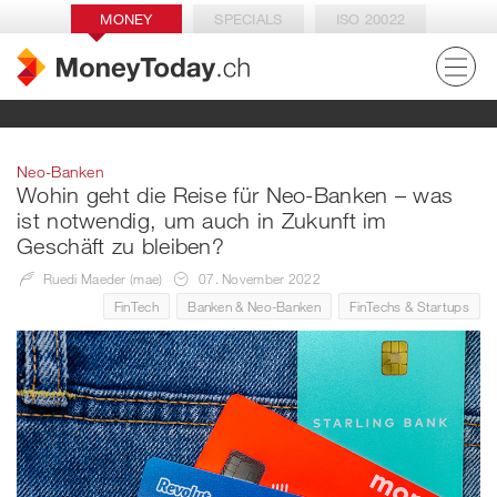
MONEY
SPECIALS
ISO 20022
Neo-Banken
Wohin geht die Reise für Neo-Banken – was
ist notwendig, um auch in Zukunft im
Geschäft zu bleiben?
Ruedi Maeder (mae)
07. November 2022
FinTech
Banken & Neo-Banken
FinTechs & Startups