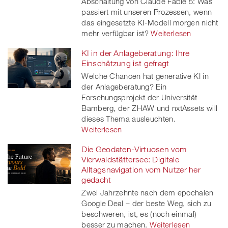
Abschaltung von Claude Fable 5: Was
passiert mit unseren Prozessen, wenn
das eingesetzte KI-Modell morgen nicht
mehr verfügbar ist?
Weiterlesen
KI in der Anlageberatung: Ihre
Einschätzung ist gefragt
Welche Chancen hat generative KI in
der Anlageberatung? Ein
Forschungsprojekt der Universität
Bamberg, der ZHAW und nxtAssets will
dieses Thema ausleuchten.
Weiterlesen
Die Geodaten-Virtuosen vom
Vierwaldstättersee: Digitale
Alltagsnavigation vom Nutzer her
gedacht
Zwei Jahrzehnte nach dem epochalen
Google Deal – der beste Weg, sich zu
beschweren, ist, es (noch einmal)
besser zu machen.
Weiterlesen