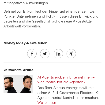
mit negativen Auswirkungen.
Dehmel von Bitkom legt den Finger auf einen der zentralen
Punkte: Unternehmen und Politik müssen diese Entwicklung
begleiten und die Gesellschaft auf die neue KI-gestützte
Arbeitswelt vorbereiten.
MoneyToday-News teilen
Share
Twe
Share
Share
Verwandte Artikel
on
et
on
on
AI Agents erobern Unternehmen –
Facebook
on
linkedin
Xing
wer kontrolliert die Agenten?
Das Tech-Startup Vectogate will mit
twitt
seiner AI-Full-Governance-Plattform KI-
Agenten zentral kontrollierbar machen.
er
Weiterlesen