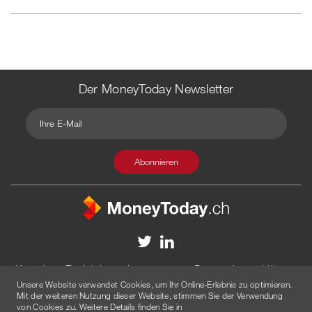
Der MoneyToday Newsletter
Kontakt
Redaktion
Impressum
Datenschutzerklärung
Unsere Website verwendet Cookies, um Ihr Online-Erlebnis zu optimieren.
Disclaimer
Werbung
Mit der weiteren Nutzung dieser Website, stimmen Sie der Verwendung
von Cookies zu. Weitere Details finden Sie in
© 2026 Created by
AGENTUR AM WASSER