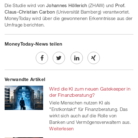
Die Studie wird von
Johannes Höllerich
(ZHAW) und
Prof.
Claus-Christian Carbon
(Universität Bamberg) verantwortet.
MoneyToday wird über die gewonnenen Erkenntnisse aus der
Umfrage berichten.
MoneyToday-News teilen
Share
Twe
Share
Share
Verwandte Artikel
on
et
on
on
Wird die KI zum neuen Gatekeeper in
Facebook
on
linkedin
Xing
der Finanzberatung?
Viele Menschen nutzen KI als
twitt
"Erstkontakt" für Finanzberatung. Das
wirkt sich auch auf die Rolle von
er
Banken und Vermögensverwaltern aus.
Weiterlesen