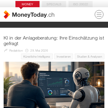
MONEY
SPECIALS
ISO 20022
KI in der Anlageberatung: Ihre Einschätzung ist
gefragt
Redaktion
29. Mai 2026
Künstliche Intelligenz
Investieren
Studien & Analysen