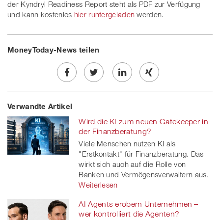
der Kyndryl Readiness Report steht als PDF zur Verfügung
und kann kostenlos
hier runtergeladen
werden.
MoneyToday-News teilen
Share
Twe
Share
Share
Verwandte Artikel
on
et
on
on
Wird die KI zum neuen Gatekeeper in
Facebook
on
linkedin
Xing
der Finanzberatung?
Viele Menschen nutzen KI als
twitt
"Erstkontakt" für Finanzberatung. Das
wirkt sich auch auf die Rolle von
er
Banken und Vermögensverwaltern aus.
Weiterlesen
AI Agents erobern Unternehmen –
wer kontrolliert die Agenten?