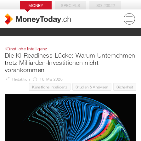
MONEY
SPECIALS
ISO 20022
Künstliche Intelligenz
Die KI-Readiness-Lücke: Warum Unternehmen
trotz Milliarden-Investitionen nicht
vorankommen
Redaktion
18. Mai 2026
Künstliche Intelligenz
Studien & Analysen
Sicherheit