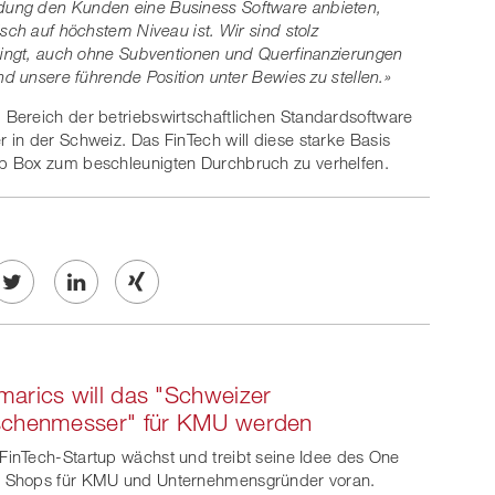
dung den Kunden eine Business Software anbieten,
sch auf höchstem Niveau ist. Wir sind stolz
elingt, auch ohne Subventionen und Querfinanzierungen
nd unsere führende Position unter Bewies zu stellen.»
Bereich der betriebswirtschaftlichen Standardsoftware
in der Schweiz. Das FinTech will diese starke Basis
p Box zum beschleunigten Durchbruch zu verhelfen.
Twe
Share
Share
et
on
on
arics will das "Schweizer
ook
on
linkedin
Xing
schenmesser" für KMU werden
witt
FinTech-Startup wächst und treibt seine Idee des One
 Shops für KMU und Unternehmensgründer voran.
er