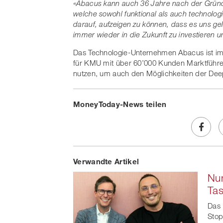
«Abacus kann auch 36 Jahre nach der Grün
welche sowohl funktional als auch technologi
darauf, aufzeigen zu können, dass es uns g
immer wieder in die Zukunft zu investieren u
Das Technologie-Unternehmen Abacus ist im 
für KMU mit über 60’000 Kunden Marktführer 
nutzen, um auch den Möglichkeiten der Dee
MoneyToday-News teilen
Share
Verwandte Artikel
on
Num
Faceb
Ta
t
Das 
Stop