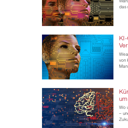
Waru
das 
KI-
Ve
Weal
von 
Man
Kün
um
Wo u
– un
Zuku