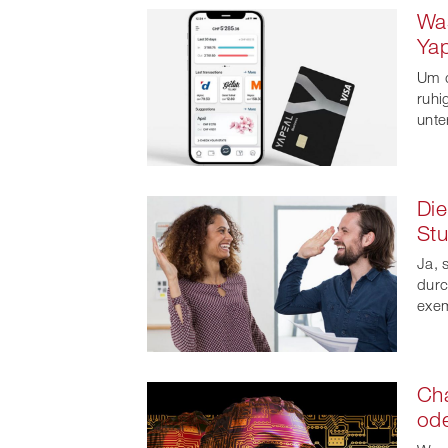
Was
Ya
Um d
ruhi
unte
Die
Stu
Ja, 
durc
exem
Cha
od