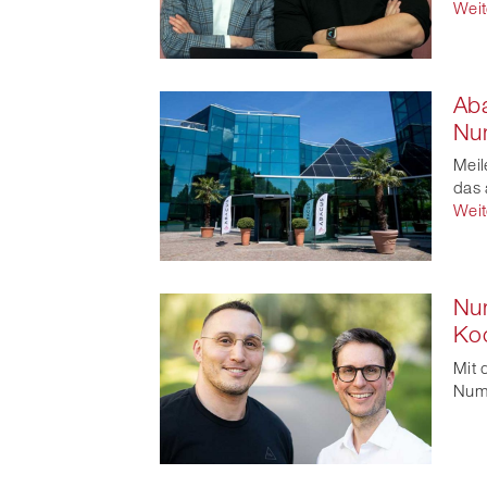
Weit
Aba
Nu
Meil
das 
Weit
Num
Ko
Mit 
Numa