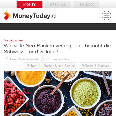
MONEY
SPECIALS
ISO 20022
Neo-Banken
Wie viele Neo-Banken verträgt und braucht die
Schweiz – und welche?
Ruedi Maeder (mae)
31. Januar 2022
FinTech
Banken & Neo-Banken
FinTechs & Startups