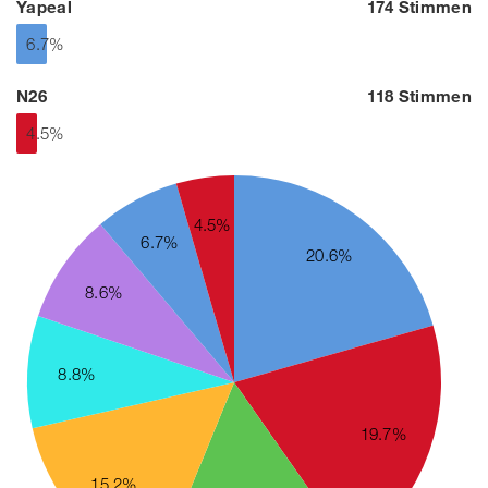
Yapeal
174 Stimmen
6.7%
N26
118 Stimmen
4.5%
4.5%
6.7%
20.6%
8.6%
8.8%
19.7%
15.2%