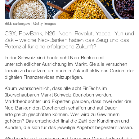
Bild: carlosgaw | Getty Images
CSX, FlowBank, N26, Neon, Revolut, Yapeal, Yuh und
Zak – welche Neo-Banken haben das Zeug und das
Potenzial für eine erfolgreiche Zukunft?
In der Schweiz sind heute acht Neo-Banken mit
unterschiedlicher Ausrichtung im Markt. Sie alle versuchen
Terrain zu besetzen, um auch in Zukunft aktiv das Gesicht der
digitalen Finanzservices mitzuprägen.
Kaum wahrscheinlich, dass alle acht FinTechs im
überschaubaren Markt Schweiz überleben werden.
Marktbeobachter und Experten glauben, dass zwei oder drei
Neo-Banken den Durchbruch schaffen und auf Dauer
erfolgreich geschäften können. Wer wird zu Gewinnern
gehören? Das entscheidet final die Zahl der Kundinnen und
Kunden, die sich für das jeweilige Angebot begeistern lassen.
Wie beurteilen Leserinnen und Leser von MoneyToday.ch die