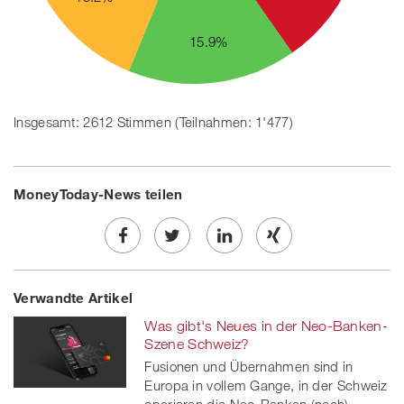
15.9%
Insgesamt: 2612 Stimmen (Teilnahmen: 1'477)
MoneyToday-News teilen
Share
Twe
Share
Share
Verwandte Artikel
on
et
on
on
Was gibt's Neues in der Neo-Banken-
Facebook
on
linkedin
Xing
Szene Schweiz?
Fusionen und Übernahmen sind in
twitt
Europa in vollem Gange, in der Schweiz