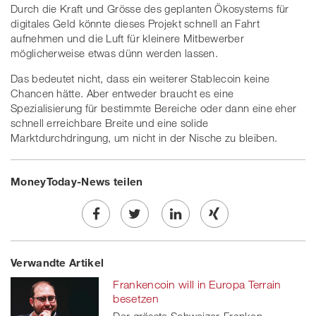
Durch die Kraft und Grösse des geplanten Ökosystems für
digitales Geld könnte dieses Projekt schnell an Fahrt
aufnehmen und die Luft für kleinere Mitbewerber
möglicherweise etwas dünn werden lassen.
Das bedeutet nicht, dass ein weiterer Stablecoin keine
Chancen hätte. Aber entweder braucht es eine
Spezialisierung für bestimmte Bereiche oder dann eine eher
schnell erreichbare Breite und eine solide
Marktdurchdringung, um nicht in der Nische zu bleiben.
MoneyToday-News teilen
Share
Twe
Share
Share
Verwandte Artikel
on
et
on
on
Frankencoin will in Europa Terrain
Facebook
on
linkedin
Xing
besetzen