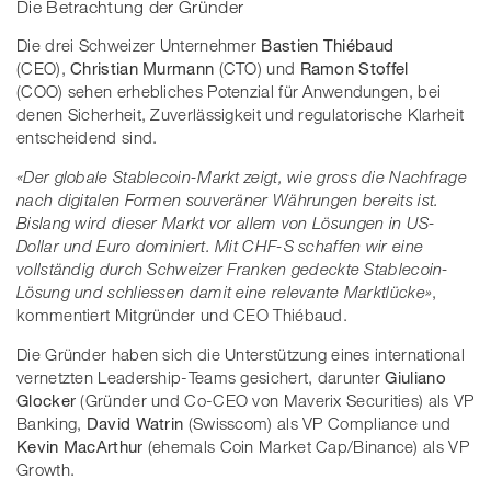
Die Betrachtung der Gründer
Die drei Schweizer Unternehmer
Bastien Thiébaud
(CEO),
Christian Murmann
(CTO) und
Ramon Stoffel
(COO) sehen erhebliches Potenzial für Anwendungen, bei
denen Sicherheit, Zuverlässigkeit und regulatorische Klarheit
entscheidend sind.
«Der globale Stablecoin-Markt zeigt, wie gross die Nachfrage
nach digitalen Formen souveräner Währungen bereits ist.
Bislang wird dieser Markt vor allem von Lösungen in US-
Dollar und Euro dominiert. Mit CHF-S schaffen wir eine
vollständig durch Schweizer Franken gedeckte Stablecoin-
Lösung und schliessen damit eine relevante Marktlücke»
,
kommentiert Mitgründer und CEO Thiébaud.
Die Gründer haben sich die Unterstützung eines international
vernetzten Leadership-Teams gesichert, darunter
Giuliano
Glocker
(Gründer und Co-CEO von Maverix Securities) als VP
Banking,
David Watrin
(Swisscom) als VP Compliance und
Kevin MacArthur
(ehemals Coin Market Cap/Binance) als VP
Growth.