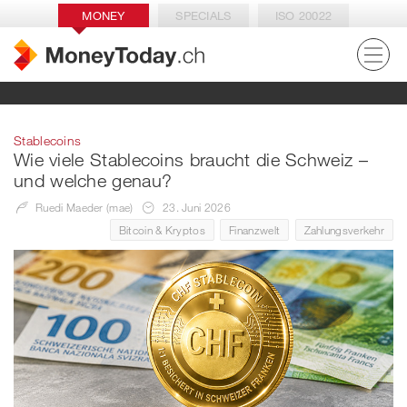
MONEY
SPECIALS
ISO 20022
Stablecoins
Wie viele Stablecoins braucht die Schweiz –
und welche genau?
Ruedi Maeder (mae)
23. Juni 2026
Bitcoin & Kryptos
Finanzwelt
Zahlungsverkehr