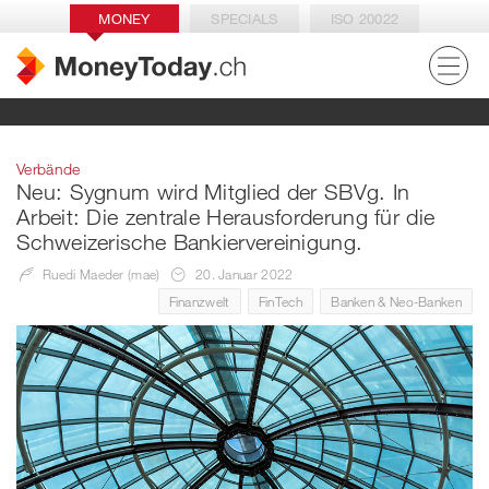
MONEY
SPECIALS
ISO 20022
Verbände
Neu: Sygnum wird Mitglied der SBVg. In
Arbeit: Die zentrale Herausforderung für die
Schweizerische Bankiervereinigung.
Ruedi Maeder (mae)
20. Januar 2022
Finanzwelt
FinTech
Banken & Neo-Banken