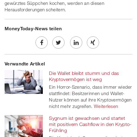
gewürztes Süppchen kochen, werden an diesen
Herausforderungen scheitern.
MoneyToday-News teilen
Share
Twe
Share
Share
Verwandte Artikel
on
et
on
on
Die Wallet bleibt stumm und das
Facebook
on
linkedin
Xing
Kryptovermögen ist weg
Ein Horror-Szenario, dass immer wieder
twitt
stattfindet: Besitzerinnen und Wallet-
Nutzer können auf ihre Kryptovermögen
er
nicht mehr zugreifen.
Weiterlesen
Sygnum ist gewachsen und startet
mit positivem Cashflow in den Krypto-
Frühling