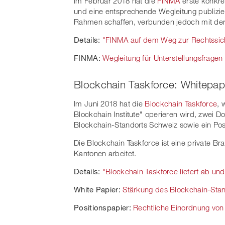
Im Februar 2018 hat die
FINMA
erste konkre
und eine entsprechende Wegleitung publizier
Rahmen schaffen, verbunden jedoch mit der 
Details:
"FINMA auf dem Weg zur Rechtssich
FINMA:
Wegleitung für Unterstellungsfragen
Blockchain Taskforce: Whitepap
Im Juni 2018 hat die
Blockchain Taskforce
, 
Blockchain Institute" operieren wird, zwei 
Blockchain-Standorts Schweiz sowie ein Pos
Die Blockchain Taskforce ist eine private B
Kantonen arbeitet.
Details:
"Blockchain Taskforce liefert ab un
White Papier:
Stärkung des Blockchain-Sta
Positionspapier:
Rechtliche Einordnung von