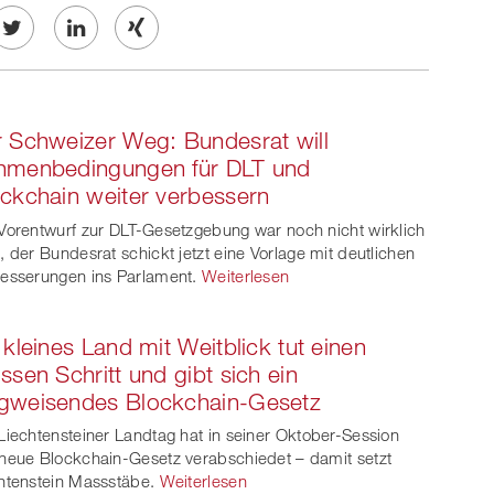
Twe
Share
Share
et
on
on
 Schweizer Weg: Bundesrat will
ook
on
linkedin
Xing
hmenbedingungen für DLT und
ckchain weiter verbessern
witt
Vorentwurf zur DLT-Gesetzgebung war noch nicht wirklich
er
, der Bundesrat schickt jetzt eine Vorlage mit deutlichen
esserungen ins Parlament.
Weiterlesen
 kleines Land mit Weitblick tut einen
ssen Schritt und gibt sich ein
gweisendes Blockchain-Gesetz
Liechtensteiner Landtag hat in seiner Oktober-Session
neue Blockchain-Gesetz verabschiedet – damit setzt
htenstein Massstäbe.
Weiterlesen