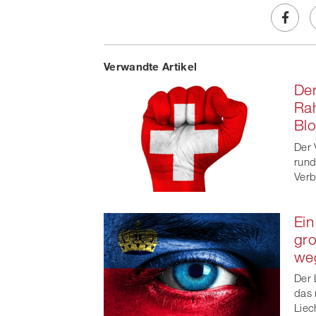
Share
Verwandte Artikel
on
Der
Faceb
Ra
Blo
t
Der 
rund
Verb
Ein
gro
we
Der 
das 
Liec