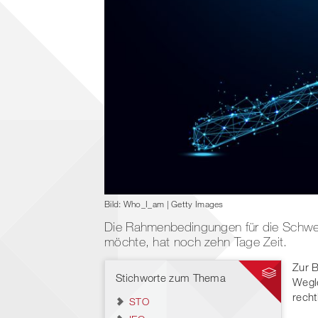
Bild: Who_I_am | Getty Images
Die Rahmenbedingungen für die Schwei
möchte, hat noch zehn Tage Zeit.
Zur B
Stichworte zum Thema
Wegle
recht
STO