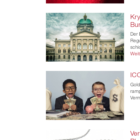
Kry
Bun
Der 
Regu
schi
Weit
ICO
Gold
ramp
Verm
Ve