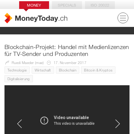
MONEY
SPECIALS
ISO 20022
Blockchain-Projekt: Handel mit Medienlizenzen
für TV-Sender und Produzenten
Ruedi Maeder (mae)
17. November 2017
Technologie
Wirtschaft
Blockchain
Bitcoin & Kryptos
Digitalisierung