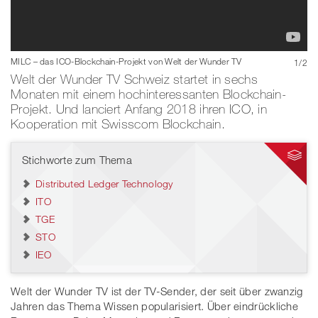
Bild: Hendrik Hey und Daniel Haudenschild mit MILC
MILC – das ICO-Blockchain-Projekt von Welt der Wunder TV
1
/
2
Welt der Wunder TV Schweiz startet in sechs
Monaten mit einem hochinteressanten Blockchain-
Projekt. Und lanciert Anfang 2018 ihren ICO, in
Kooperation mit Swisscom Blockchain.
Stichworte zum Thema
Distributed Ledger Technology
ITO
TGE
STO
IEO
Welt der Wunder TV ist der TV-Sender, der seit über zwanzig
Jahren das Thema Wissen popularisiert. Über eindrückliche