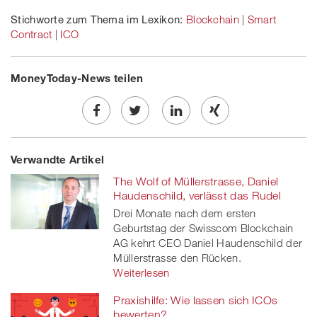
Stichworte zum Thema im Lexikon:
Blockchain
|
Smart
Contract
|
ICO
MoneyToday-News teilen
Share
Twe
Share
Share
Verwandte Artikel
on
et
on
on
The Wolf of Müllerstrasse, Daniel
Facebook
on
linkedin
Xing
Haudenschild, verlässt das Rudel
Drei Monate nach dem ersten
twitt
Geburtstag der Swisscom Blockchain
AG kehrt CEO Daniel Haudenschild der
er
Müllerstrasse den Rücken.
Weiterlesen
Praxishilfe: Wie lassen sich ICOs
bewerten?