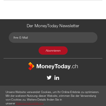
Der MoneyToday Newsletter
Kontakt
Redaktion
Impressum
Datenschutzerklärung
Unsere Website verwendet Cookies, um Ihr Online-Erlebnis zu optimieren.
Disclaimer
Werbung
Mit der weiteren Nutzung dieser Website, stimmen Sie der Verwendung
von Cookies zu. Weitere Details finden Sie in
© 2026 Created by
AGENTUR AM WASSER
unserer
Datenschutzerklärung
.