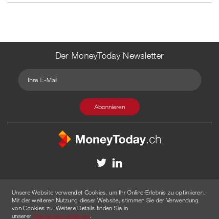
Der MoneyToday Newsletter
Kontakt
Redaktion
Impressum
Datenschutzerklärung
Unsere Website verwendet Cookies, um Ihr Online-Erlebnis zu optimieren.
Disclaimer
Werbung
Mit der weiteren Nutzung dieser Website, stimmen Sie der Verwendung
von Cookies zu. Weitere Details finden Sie in
© 2026 Created by
AGENTUR AM WASSER
unserer
Datenschutzerklärung
.