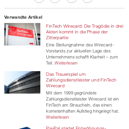
Share
Twe
Share
Share
Verwandte Artikel
on
et
on
on
FinTech Wirecard: Die Tragödie in drei
Facebook
on
linkedin
Xing
Akten kommt in die Phase der
Zitterpartie
twitt
Eine Stellungnahme des Wirecard-
Vorstands zur aktuellen Lage des
er
Unternehmens schafft Klarheit – zum
Teil.
Weiterlesen
Das Trauerspiel um
Zahlungsdienstleister und FinTech
Wirecard
Mit dem 1999 gegründete
Zahlungsdienstleister Wirecard ist ein
FinTech am Straucheln, das einen
kometenhaften Aufstieg hingelegt hat.
Weiterlesen
PayPal startet Entwöhnungs-