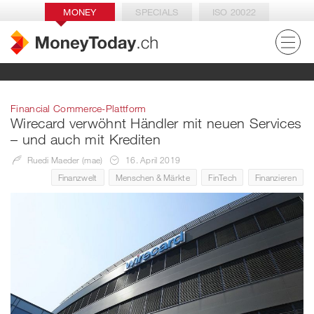
MONEY
SPECIALS
ISO 20022
Financial Commerce-Plattform
Wirecard verwöhnt Händler mit neuen Services
– und auch mit Krediten
Ruedi Maeder (mae)
16. April 2019
Finanzwelt
Menschen & Märkte
FinTech
Finanzieren