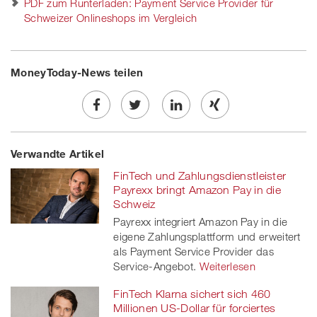
PDF zum Runterladen: Payment Service Provider für
Schweizer Onlineshops im Vergleich
MoneyToday-News teilen
Share
Twe
Share
Share
Verwandte Artikel
on
et
on
on
FinTech und Zahlungsdienstleister
Facebook
on
linkedin
Xing
Payrexx bringt Amazon Pay in die
Schweiz
twitt
Payrexx integriert Amazon Pay in die
eigene Zahlungsplattform und erweitert
er
als Payment Service Provider das
Service-Angebot.
Weiterlesen
FinTech Klarna sichert sich 460
Millionen US-Dollar für forciertes