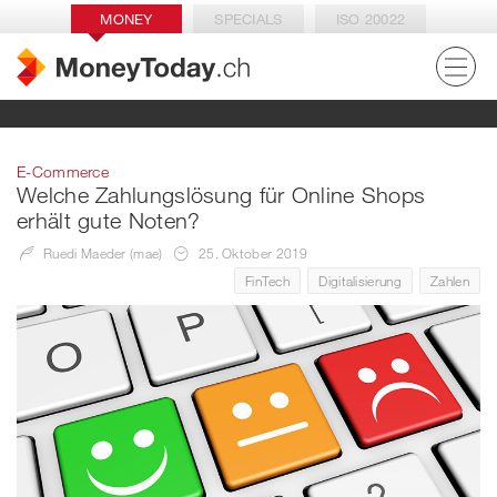
MONEY
SPECIALS
ISO 20022
E-Commerce
Welche Zahlungslösung für Online Shops
erhält gute Noten?
Ruedi Maeder (mae)
25. Oktober 2019
FinTech
Digitalisierung
Zahlen