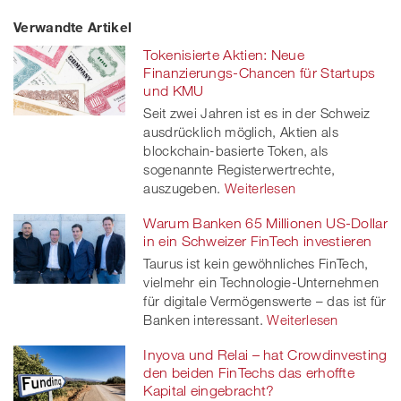
Verwandte Artikel
on
et
on
on
Tokenisierte Aktien: Neue
Facebook
on
linkedin
Xing
Finanzierungs-Chancen für Startups
und KMU
twitt
Seit zwei Jahren ist es in der Schweiz
ausdrücklich möglich, Aktien als
er
blockchain-basierte Token, als
sogenannte Registerwertrechte,
auszugeben.
Weiterlesen
Warum Banken 65 Millionen US-Dollar
in ein Schweizer FinTech investieren
Taurus ist kein gewöhnliches FinTech,
vielmehr ein Technologie-Unternehmen
für digitale Vermögenswerte – das ist für
Banken interessant.
Weiterlesen
Inyova und Relai – hat Crowdinvesting
den beiden FinTechs das erhoffte
Kapital eingebracht?