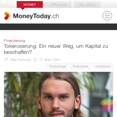
MONEY
SPECIALS
ISO 20022
Finanzierung
Tokenisierung: Ein neuer Weg, um Kapital zu
beschaffen?
Allan Perrottet
17. März 2022
Technologie
Finanzieren
Investieren