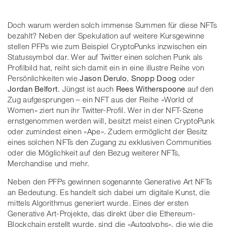
Doch warum werden solch immense Summen für diese NFTs
bezahlt? Neben der Spekulation auf weitere Kursgewinne
stellen PFPs wie zum Beispiel CryptoPunks inzwischen ein
Statussymbol dar. Wer auf Twitter einen solchen Punk als
Profilbild hat, reiht sich damit ein in eine illustre Reihe von
Persönlichkeiten wie
Jason Derulo
,
Snopp Doog
oder
Jordan Belfort
. Jüngst ist auch
Rees Witherspoone
auf den
Zug aufgesprungen – ein NFT aus der Reihe «World of
Women» ziert nun ihr Twitter-Profil. Wer in der NFT-Szene
ernstgenommen werden will, besitzt meist einen CryptoPunk
oder zumindest einen «Ape». Zudem ermöglicht der Besitz
eines solchen NFTs den Zugang zu exklusiven Communities
oder die Möglichkeit auf den Bezug weiterer NFTs,
Merchandise und mehr.
Neben den PFPs gewinnen sogenannte Generative Art NFTs
an Bedeutung. Es handelt sich dabei um digitale Kunst, die
mittels Algorithmus generiert wurde. Eines der ersten
Generative Art-Projekte, das direkt über die Ethereum-
Blockchain erstellt wurde, sind die «Autoglyphs», die wie die