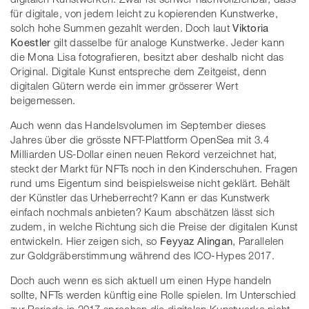
für digitale, von jedem leicht zu kopierenden Kunstwerke,
solch hohe Summen gezahlt werden. Doch laut
Viktoria
Koestler
gilt dasselbe für analoge Kunstwerke. Jeder kann
die Mona Lisa fotografieren, besitzt aber deshalb nicht das
Original. Digitale Kunst entspreche dem Zeitgeist, denn
digitalen Gütern werde ein immer grösserer Wert
beigemessen.
Auch wenn das Handelsvolumen im September dieses
Jahres über die grösste NFT-Plattform OpenSea mit 3.4
Milliarden US-Dollar einen neuen Rekord verzeichnet hat,
steckt der Markt für NFTs noch in den Kinderschuhen. Fragen
rund ums Eigentum sind beispielsweise nicht geklärt. Behält
der Künstler das Urheberrecht? Kann er das Kunstwerk
einfach nochmals anbieten? Kaum abschätzen lässt sich
zudem, in welche Richtung sich die Preise der digitalen Kunst
entwickeln. Hier zeigen sich, so
Feyyaz Alingan
, Parallelen
zur Goldgräberstimmung während des ICO-Hypes 2017.
Doch auch wenn es sich aktuell um einen Hype handeln
sollte, NFTs werden künftig eine Rolle spielen. Im Unterschied
zur Periode in 2017 sprechen die digitalen Kunstwerke nicht