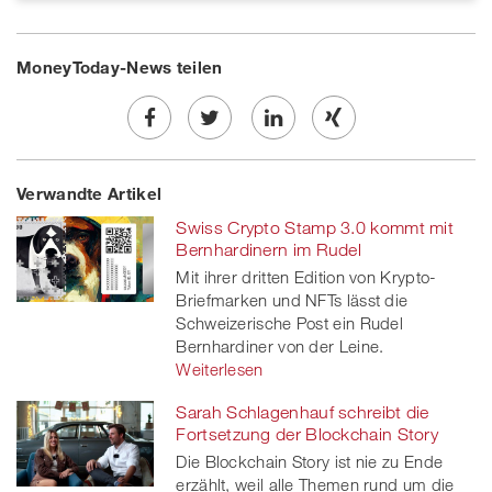
MoneyToday-News teilen
Share
Twe
Share
Share
Verwandte Artikel
on
et
on
on
Swiss Crypto Stamp 3.0 kommt mit
Facebook
on
linkedin
Xing
Bernhardinern im Rudel
Mit ihrer dritten Edition von Krypto-
twitt
Briefmarken und NFTs lässt die
Schweizerische Post ein Rudel
er
Bernhardiner von der Leine.
Weiterlesen
Sarah Schlagenhauf schreibt die
Fortsetzung der Blockchain Story
Die Blockchain Story ist nie zu Ende
erzählt, weil alle Themen rund um die