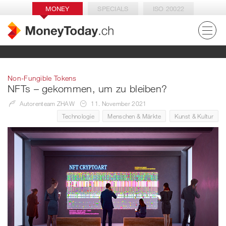
MONEY
SPECIALS
ISO 20022
Non-Fungible Tokens
NFTs – gekommen, um zu bleiben?
Autorenteam ZHAW
11. November 2021
Technologie
Menschen & Märkte
Kunst & Kultur