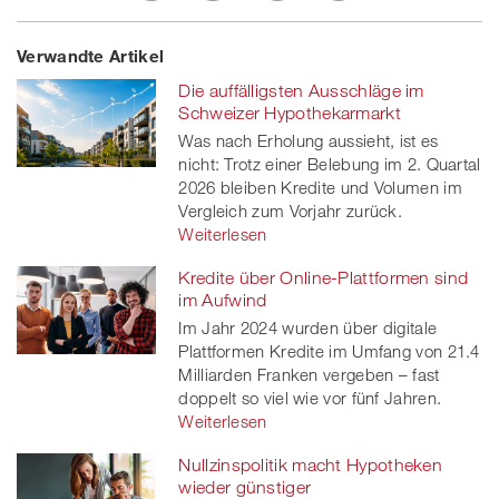
Share
Twe
Share
Share
Verwandte Artikel
on
et
on
on
Die auffälligsten Ausschläge im
Facebook
on
linkedin
Xing
Schweizer Hypothekarmarkt
Was nach Erholung aussieht, ist es
twitt
nicht: Trotz einer Belebung im 2. Quartal
2026 bleiben Kredite und Volumen im
er
Vergleich zum Vorjahr zurück.
Weiterlesen
Kredite über Online-Plattformen sind
im Aufwind
Im Jahr 2024 wurden über digitale
Plattformen Kredite im Umfang von 21.4
Milliarden Franken vergeben – fast
doppelt so viel wie vor fünf Jahren.
Weiterlesen
Nullzinspolitik macht Hypotheken
wieder günstiger