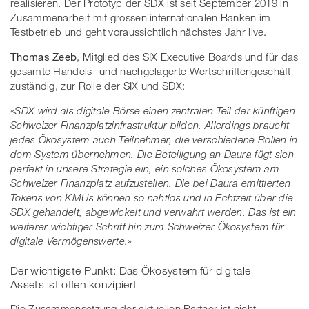
realisieren. Der Prototyp der SDX ist seit September 2019 in
Zusammenarbeit mit grossen internationalen Banken im
Testbetrieb und geht voraussichtlich nächstes Jahr live.
Thomas Zeeb
, Mitglied des SIX Executive Boards und für das
gesamte Handels- und nachgelagerte Wertschriftengeschäft
zuständig, zur Rolle der SIX und SDX:
«SDX wird als digitale Börse einen zentralen Teil der künftigen
Schweizer Finanzplatzinfrastruktur bilden. Allerdings braucht
jedes Ökosystem auch Teilnehmer, die verschiedene Rollen in
dem System übernehmen. Die Beteiligung an Daura fügt sich
perfekt in unsere Strategie ein, ein solches Ökosystem am
Schweizer Finanzplatz aufzustellen. Die bei Daura emittierten
Tokens von KMUs können so nahtlos und in Echtzeit über die
SDX gehandelt, abgewickelt und verwahrt werden. Das ist ein
weiterer wichtiger Schritt hin zum Schweizer Ökosystem für
digitale Vermögenswerte.»
Der wichtigste Punkt: Das Ökosystem für digitale
Assets ist offen konzipiert
Die Zusammensetzung der aktuellen Partner ist nicht