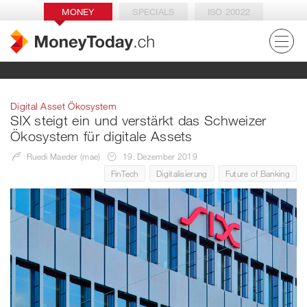
MONEY
SPECIALS
ISO 20022
Digital Asset Ökosystem
SIX steigt ein und verstärkt das Schweizer
Ökosystem für digitale Assets
Ruedi Maeder (mae)
19. Dezember 2019
FinTech
Digitalisierung
Future of Banking