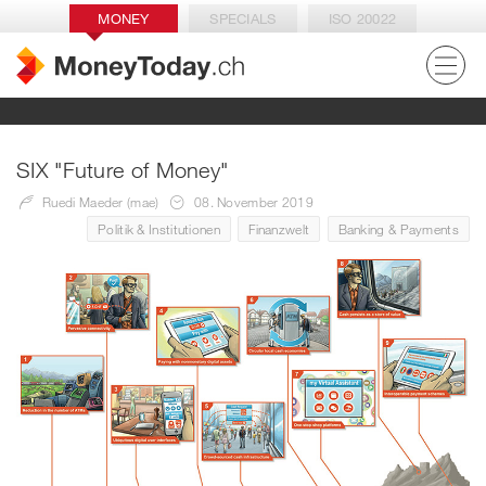
MONEY
SPECIALS
ISO 20022
SIX "Future of Money"
Ruedi Maeder (mae)
08. November 2019
Politik & Institutionen
Finanzwelt
Banking & Payments