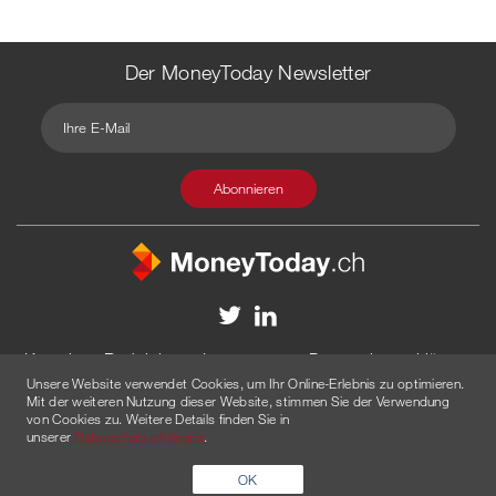
Der MoneyToday Newsletter
Kontakt
Redaktion
Impressum
Datenschutzerklärung
Unsere Website verwendet Cookies, um Ihr Online-Erlebnis zu optimieren.
Disclaimer
Werbung
Mit der weiteren Nutzung dieser Website, stimmen Sie der Verwendung
von Cookies zu. Weitere Details finden Sie in
© 2026 Created by
AGENTUR AM WASSER
unserer
Datenschutzerklärung
.
OK