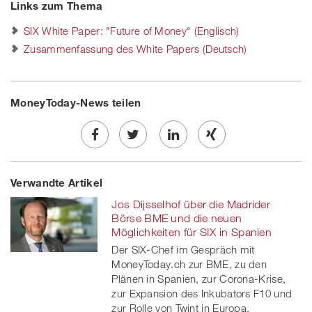
Links zum Thema
SIX White Paper: "Future of Money" (Englisch)
Zusammenfassung des White Papers (Deutsch)
MoneyToday-News teilen
Share
Twe
Share
Share
Verwandte Artikel
on
et
on
on
Jos Dijsselhof über die Madrider
Facebook
on
linkedin
Xing
Börse BME und die neuen
Möglichkeiten für SIX in Spanien
twitt
Der SIX-Chef im Gespräch mit
MoneyToday.ch zur BME, zu den
er
Plänen in Spanien, zur Corona-Krise,
zur Expansion des Inkubators F10 und
zur Rolle von Twint in Europa.