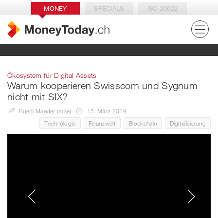
MONEY
SPECIALS
ISO 20022
Ökosystem für Digital Assets
Warum kooperieren Swisscom und Sygnum
nicht mit SIX?
Ruedi Maeder (mae)
15. März 2019
Technologie
Finanzwelt
Blockchain
Digitalisierung