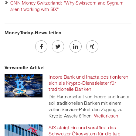
CNN Money Switzerland: "Why Swisscom and Sygnum
aren't working with SIX"
MoneyToday-News teilen
Share
Twe
Share
Share
Verwandte Artikel
on
et
on
on
Incore Bank und Inacta positionieren
Facebook
on
linkedin
Xing
sich als Krypto-Dienstleister für
traditionelle Banken
twitt
Die Partnerschaft von Incore und Inacta
soll traditionellen Banken mit einem
er
vollen Service-Paket den Zugang zu
Krypto-Assets öffnen.
Weiterlesen
SIX steigt ein und verstärkt das
Schweizer Ökosystem für digitale