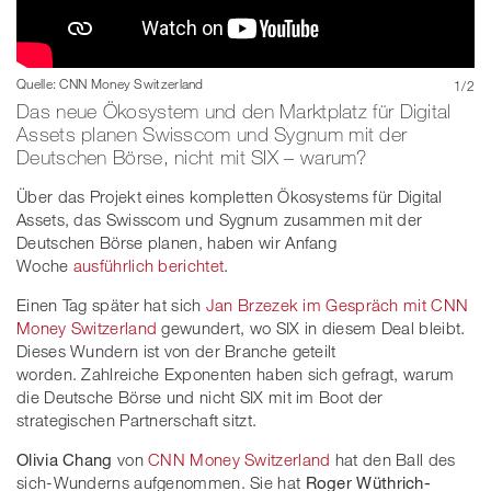
Quelle: CNN Money Switzerland
Quelle: CNN Money Switzerland
1
/
2
Das neue Ökosystem und den Marktplatz für Digital
Assets planen Swisscom und Sygnum mit der
Deutschen Börse, nicht mit SIX – warum?
Über das Projekt eines kompletten Ökosystems für Digital
Assets, das Swisscom und Sygnum zusammen mit der
Deutschen Börse planen, haben wir Anfang
Woche
ausführlich berichtet
.
Einen Tag später hat sich
Jan Brzezek im Gespräch mit CNN
Money Switzerland
gewundert, wo SIX in diesem Deal bleibt.
Dieses Wundern ist von der Branche geteilt
worden. Zahlreiche Exponenten haben sich gefragt, warum
die Deutsche Börse und nicht SIX mit im Boot der
strategischen Partnerschaft sitzt.
Olivia Chang
von
CNN Money Switzerland
hat den Ball des
sich-Wunderns aufgenommen. Sie hat
Roger Wüthrich-