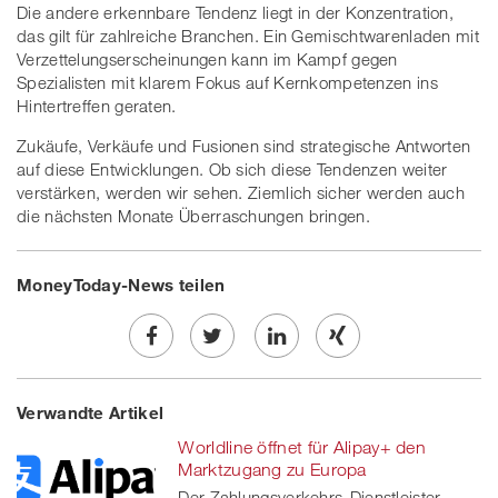
Die andere erkennbare Tendenz liegt in der Konzentration,
das gilt für zahlreiche Branchen. Ein Gemischtwarenladen mit
Verzettelungserscheinungen kann im Kampf gegen
Spezialisten mit klarem Fokus auf Kernkompetenzen ins
Hintertreffen geraten.
Zukäufe, Verkäufe und Fusionen sind strategische Antworten
auf diese Entwicklungen. Ob sich diese Tendenzen weiter
verstärken, werden wir sehen. Ziemlich sicher werden auch
die nächsten Monate Überraschungen bringen.
MoneyToday-News teilen
Share
Twe
Share
Share
Verwandte Artikel
on
et
on
on
Worldline öffnet für Alipay+ den
Facebook
on
linkedin
Xing
Marktzugang zu Europa
Der Zahlungsverkehrs-Dienstleister