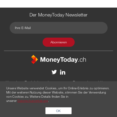
Der MoneyToday Newsletter
Kontakt
Redaktion
Impressum
Datenschutzerklärung
Unsere Website verwendet Cookies, um Ihr Online-Erlebnis zu optimieren.
Disclaimer
Werbung
Mit der weiteren Nutzung dieser Website, stimmen Sie der Verwendung
von Cookies zu. Weitere Details finden Sie in
© 2026 Created by
AGENTUR AM WASSER
unserer
Datenschutzerklärung
.
OK