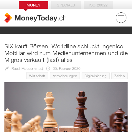
MONEY
SPECIALS
ISO 20022
SIX kauft Börsen, Worldline schluckt Ingenico,
Mobiliar wird zum Medienunternehmen und die
Migros verkauft (fast) alles
Ruedi Maeder (mae)
05. Februar 2020
Wirtschaft
Versicherungen
Digitalisierung
Zahlen