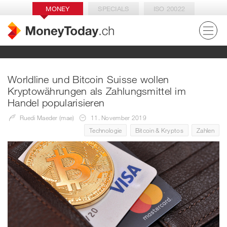
MONEY
SPECIALS
ISO 20022
Worldline und Bitcoin Suisse wollen
Kryptowährungen als Zahlungsmittel im
Handel popularisieren
Ruedi Maeder (mae)
11. November 2019
Technologie
Bitcoin & Kryptos
Zahlen