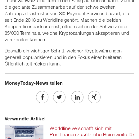
in der Schweiz eine Türe in den Alltag aufstossen kann. Zumal
die geplante Zusammenarbeit auf der schweizweiten
Zahlungsinfrastruktur von SIX Payment Services basiert, die
seit Ende 2018 zu Worldline gehört. Machen die beiden
Kooperationspartner ernst, öffnen sich in der Schweiz über
85'000 Terminals, welche Kryptozahlungen akzeptieren und
verarbeiten können.
Deshalb ein wichtiger Schritt, welcher Kryptowährungen
generell popularisieren und in den Fokus einer breiteren
Öffentlichkeit rücken kann.
MoneyToday-News teilen
Share
Twe
Share
Share
Verwandte Artikel
on
et
on
on
Worldline verschafft sich mit
Facebook
on
linkedin
Xing
Postfinance zusätzliche Reichweite für