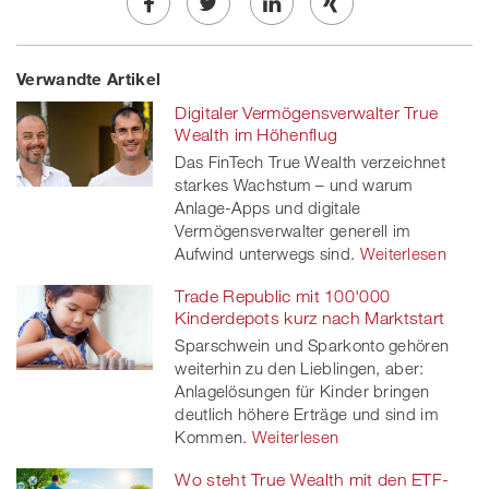
Share
Twe
Share
Share
Verwandte Artikel
on
et
on
on
Digitaler Vermögensverwalter True
Facebook
on
linkedin
Xing
Wealth im Höhenflug
Das FinTech True Wealth verzeichnet
twitt
starkes Wachstum – und warum
Anlage-Apps und digitale
er
Vermögensverwalter generell im
Aufwind unterwegs sind.
Weiterlesen
Trade Republic mit 100'000
Kinderdepots kurz nach Marktstart
Sparschwein und Sparkonto gehören
weiterhin zu den Lieblingen, aber:
Anlagelösungen für Kinder bringen
deutlich höhere Erträge und sind im
Kommen.
Weiterlesen
Wo steht True Wealth mit den ETF-