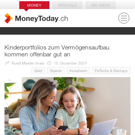
MONEY
SPECIALS
ISO 20022
Kinderportfolios zum Vermögensaufbau
kommen offenbar gut an
Ruedi Maeder (mae)
15. Dezember 2023
Geld
Sparen
Investieren
FinTechs & Startups