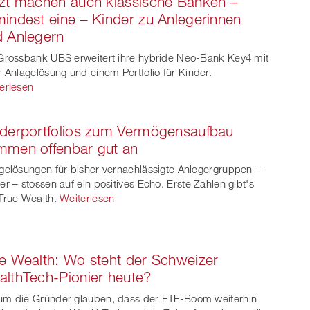
zt machen auch klassische Banken –
indest eine – Kinder zu Anlegerinnen
 Anlegern
Grossbank UBS erweitert ihre hybride Neo-Bank Key4 mit
r Anlagelösung und einem Portfolio für Kinder.
erlesen
derportfolios zum Vermögensaufbau
mmen offenbar gut an
gelösungen für bisher vernachlässigte Anlegergruppen –
er – stossen auf ein positives Echo. Erste Zahlen gibt's
True Wealth.
Weiterlesen
e Wealth: Wo steht der Schweizer
lthTech-Pionier heute?
m die Gründer glauben, dass der ETF-Boom weiterhin