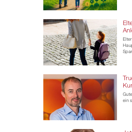
Elt
An
Elte
Haup
Spar
Tru
Ku
Gute
ein 