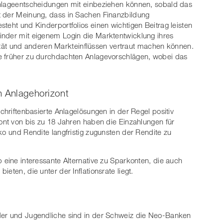
Anlageentscheidungen mit einbeziehen können, sobald das
t der Meinung, dass in Sachen Finanzbildung
teht und Kinderportfolios einen wichtigen Beitrag leisten
inder mit eigenem Login die Marktentwicklung ihres
tilität und anderen Markteinflüssen vertraut machen können.
e früher zu durchdachten Anlagevorschlägen, wobei das
n Anlagehorizont
schriftenbasierte Anlagelösungen in der Regel positiv
zont von bis zu 18 Jahren haben die Einzahlungen für
ko und Rendite langfristig zugunsten der Rendite zu
 eine interessante Alternative zu Sparkonten, die auch
eten, die unter der Inflationsrate liegt.
der und Jugendliche sind in der Schweiz die Neo-Banken