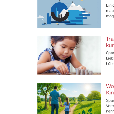
t
Ein 
mach
mögl
Tra
kur
Spar
Lieb
höhe
Wo 
Kin
Spar
Verm
nehm