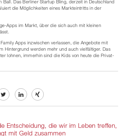
 Ball. Das Berliner Startup Bling, derzeit in Deutschland
luiert die Möglichkeiten eines Markteintritts in der
ge-Apps im Markt, über die sich auch mit kleinen
ässt.
 Family Apps inzwischen verlassen, die Angebote mit
 Hintergrund werden mehr und auch vielfältiger. Das
ter lohnen, immerhin sind die Kids von heute die Privat-
Twe
Share
Share
et
on
on
e Entscheidung, die wir im Leben treffen,
ook
on
linkedin
Xing
ngt mit Geld zusammen