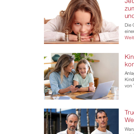
Jet
zum
und
Die 
eine
Weit
Kin
ko
Anla
Kind
von 
Tru
Wea
Waru