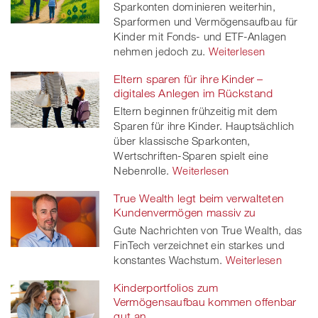
Sparkonten dominieren weiterhin,
twitt
Sparformen und Vermögensaufbau für
Kinder mit Fonds- und ETF-Anlagen
er
nehmen jedoch zu.
Weiterlesen
Eltern sparen für ihre Kinder –
digitales Anlegen im Rückstand
Eltern beginnen frühzeitig mit dem
Sparen für ihre Kinder. Hauptsächlich
über klassische Sparkonten,
Wertschriften-Sparen spielt eine
Nebenrolle.
Weiterlesen
True Wealth legt beim verwalteten
Kundenvermögen massiv zu
Gute Nachrichten von True Wealth, das
FinTech verzeichnet ein starkes und
konstantes Wachstum.
Weiterlesen
Kinderportfolios zum
Vermögensaufbau kommen offenbar
gut an