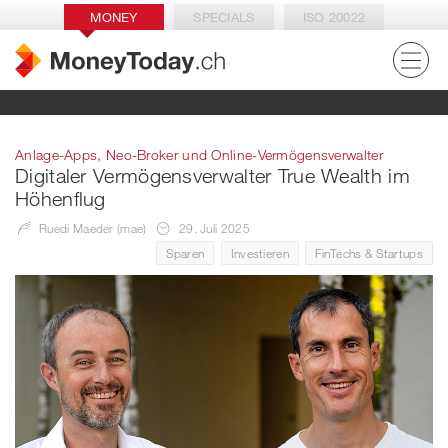
MONEY
SPECIALS
ISO 20022
Anlage-Apps, Neo-Broker und Online-Vermögensverwalter
Digitaler Vermögensverwalter True Wealth im
Höhenflug
Ruedi Maeder (mae)
29. Juli 2025
Sparen
Investieren
FinTechs & Startups