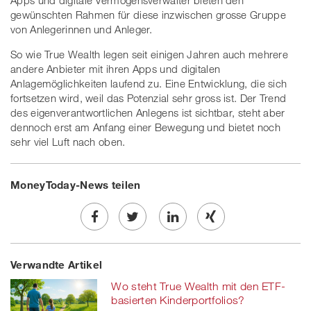
Apps und digitale Vermögensverwalter bieten den
gewünschten Rahmen für diese inzwischen grosse Gruppe
von Anlegerinnen und Anleger.
So wie True Wealth legen seit einigen Jahren auch mehrere
andere Anbieter mit ihren Apps und digitalen
Anlagemöglichkeiten laufend zu. Eine Entwicklung, die sich
fortsetzen wird, weil das Potenzial sehr gross ist. Der Trend
des eigenverantwortlichen Anlegens ist sichtbar, steht aber
dennoch erst am Anfang einer Bewegung und bietet noch
sehr viel Luft nach oben.
MoneyToday-News teilen
Share
Twe
Share
Share
Verwandte Artikel
on
et
on
on
Wo steht True Wealth mit den ETF-
Facebook
on
linkedin
Xing
basierten Kinderportfolios?