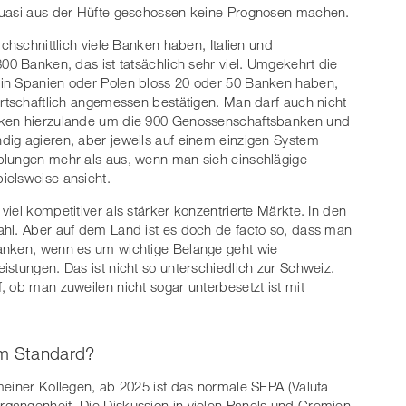
quasi aus der Hüfte geschossen keine Prognosen machen.
chschnittlich viele Banken haben, Italien und
00 Banken, das ist tatsächlich sehr viel. Umgekehrt die
 in Spanien oder Polen bloss 20 oder 50 Banken haben,
irtschaftlich angemessen bestätigen. Man darf auch nicht
nken hierzulande um die 900 Genossenschaftsbanken und
dig agieren, aber jeweils auf einem einzigen System
plungen mehr als aus, wenn man sich einschlägige
ielsweise ansieht.
iel kompetitiver als stärker konzentrierte Märkte. In den
ahl. Aber auf dem Land ist es doch de facto so, dass man
anken, wenn es um wichtige Belange geht wie
stungen. Das ist nicht so unterschiedlich zur Schweiz.
, ob man zuweilen nicht sogar unterbesetzt ist mit
m Standard?
meiner Kollegen, ab 2025 ist das normale SEPA (Valuta
gangenheit. Die Diskussion in vielen Panels und Gremien