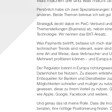
Was machen Sie und was macht St
Persönlich habe ich zwei Spezialisierungen:
anderen. Beide Themen betreue ich seit gut
Strategy& deckt dabei im PwC-Verbund und 
Themenstellungen (Business) ab, neben ein
Technologie. Wir nennen das BXT-Ansatz.
Was Payments betrifft, befasse ich mich st
technischen Trends sind relevant, wann sind 
eine Art und Weise, dass Verbraucher und 
Mehrwert profitieren können – und Europa e
Der Regulator betont in Europa richtungswei
Datenhoheit bei Nutzern. Zu diesem entste
Erlösquellen für Banken und Dienstleister z
Möglichkeiten schneller und mutiger zu nutz
gewesen, diese zu ihrem Vorteil zu nutzen.
wie Apple, Google, Facebook und weitere.
Und genau das ist meine Rolle. Dass die In
beraten, ihre richtige Positionierung finde