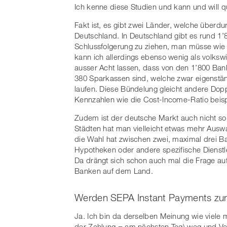
Ich kenne diese Studien und kann und will 
Fakt ist, es gibt zwei Länder, welche überdur
Deutschland. In Deutschland gibt es rund 1’8
Schlussfolgerung zu ziehen, man müsse wie
kann ich allerdings ebenso wenig als volksw
ausser Acht lassen, dass von den 1’800 Ba
380 Sparkassen sind, welche zwar eigenstän
laufen. Diese Bündelung gleicht andere Dop
Kennzahlen wie die Cost-Income-Ratio beisp
Zudem ist der deutsche Markt auch nicht so v
Städten hat man vielleicht etwas mehr Ausw
die Wahl hat zwischen zwei, maximal drei B
Hypotheken oder andere spezifische Dienstlei
Da drängt sich schon auch mal die Frage auf
Banken auf dem Land.
Werden SEPA Instant Payments zu
Ja. Ich bin da derselben Meinung wie viele 
der Zahlung = am nächsten Tag) weg und Ver