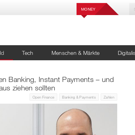
MONEY
ld
Tech
Menschen & Märkte
Digital
n Banking, Instant Payments – und
us ziehen sollten
Open Finance
Banking & Payments
Zahlen