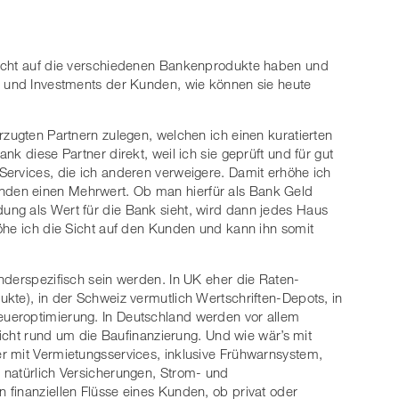
Sicht auf die verschiedenen Bankenprodukte haben und
n und Investments der Kunden, wie können sie heute
rzugten Partnern zulegen, welchen ich einen kuratierten
k diese Partner direkt, weil ich sie geprüft und für gut
Services, die ich anderen verweigere. Damit erhöhe ich
den einen Mehrwert. Ob man hierfür als Bank Geld
ng als Wert für die Bank sieht, wird dann jedes Haus
öhe ich die Sicht auf den Kunden und kann ihn somit
nderspezifisch sein werden. In UK eher die Raten-
kte), in der Schweiz vermutlich Wertschriften-Depots, in
ueroptimierung. In Deutschland werden vor allem
leicht rund um die Baufinanzierung. Und wie wär’s mit
r mit Vermietungsservices, inklusive Frühwarnsystem,
 natürlich Versicherungen, Strom- und
finanziellen Flüsse eines Kunden, ob privat oder