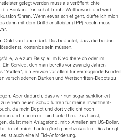
nstleister gelegt werden muss als veröffentlichte
g für die Banken. Das schafft mehr Wettbewerb und wird
kussion führen. Wenn etwas schief geht, dürfte ich mich
s dann mit dem Drittdienstleister (TPP) regeln muss –
war.
n Geld verdienen darf. Das bedeutet, dass die beiden
lösedienst, kostenlos sein müssen.
sfälle, wie zum Beispiel im Kreditbereich oder im
. Ein Service, den man bereits vor zwanzig Jahren
es “Yodlee", ein Service vor allem für vermögende Kunden
en verschiedenen Banken und Wertschriften-Depots zu
egen. Aber dadurch, dass wir nun sogar sanktioniert
 zu einem neuen Schub führen für meine Investment-
buch, da mein Depot und dort vielleicht noch
ammen und mache mir ein Look-Thru. Das heisst,
n, da ist mein Anlagefond, mit x Anteilen am US-Dollar,
scheide ich mich, heute günstig nachzukaufen. Dies bringt
 es ist auch eine MiFid-Anforderung.