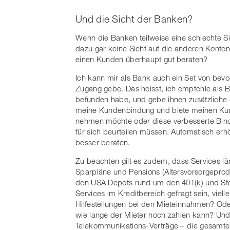
Und die Sicht der Banken?
Wenn die Banken teilweise eine schlechte 
dazu gar keine Sicht auf die anderen Konte
einen Kunden überhaupt gut beraten?
Ich kann mir als Bank auch ein Set von bevo
Zugang gebe. Das heisst, ich empfehle als Ban
befunden habe, und gebe ihnen zusätzliche 
meine Kundenbindung und biete meinen Kun
nehmen möchte oder diese verbesserte Bindu
für sich beurteilen müssen. Automatisch erh
besser beraten.
Zu beachten gilt es zudem, dass Services lä
Sparpläne und Pensions (Altersvorsorgeprodu
den USA Depots rund um den 401(k) und Ste
Services im Kreditbereich gefragt sein, viel
Hilfestellungen bei den Mieteinnahmen? Ode
wie lange der Mieter noch zahlen kann? Und
Telekommunikations-Verträge – die gesamten 