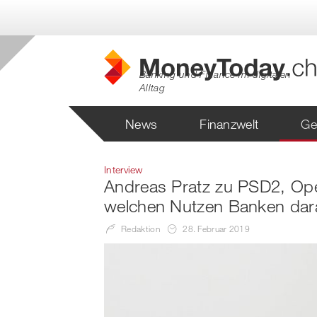
Banking und Finance im digitalen
Alltag
News
Finanzwelt
Ge
Interview
Andreas Pratz zu PSD2, Ope
welchen Nutzen Banken dara
Redaktion
28. Februar 2019