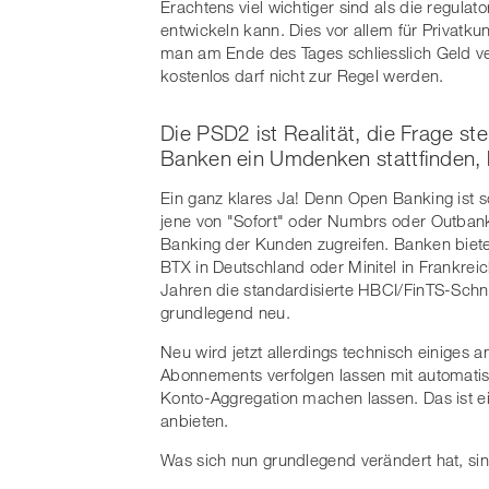
Erachtens viel wichtiger sind als die regula
entwickeln kann. Dies vor allem für Privatk
man am Ende des Tages schliesslich Geld ver
kostenlos darf nicht zur Regel werden.
Die PSD2 ist Realität, die Frage ste
Banken ein Umdenken stattfinden, 
Ein ganz klares Ja! Denn Open Banking ist s
jene von "Sofort" oder Numbrs oder Outbank
Banking der Kunden zugreifen. Banken bieten
BTX in Deutschland oder Minitel in Frankreich
Jahren die standardisierte HBCI/FinTS-Schnit
grundlegend neu.
Neu wird jetzt allerdings technisch einiges 
Abonnements verfolgen lassen mit automati
Konto-Aggregation machen lassen. Das ist e
anbieten.
Was sich nun grundlegend verändert hat, sin