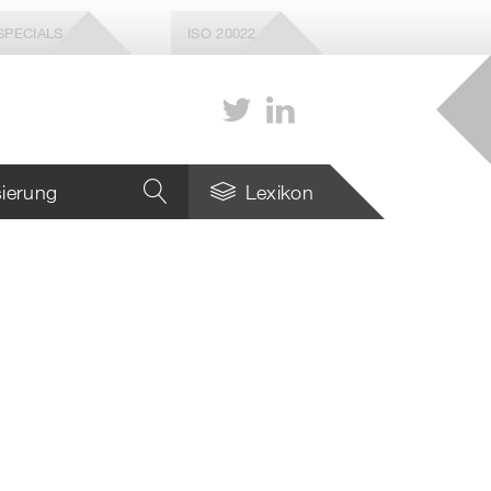
SPECIALS
ISO 20022
isierung
Lexikon