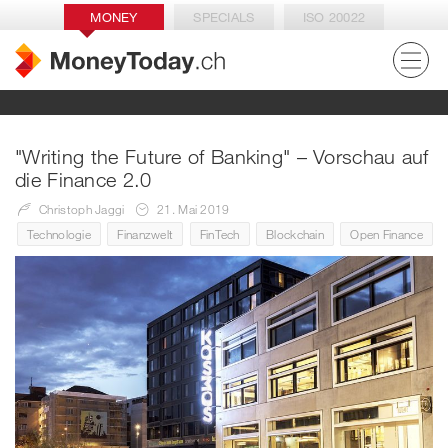
MONEY
SPECIALS
ISO 20022
"Writing the Future of Banking" – Vorschau auf
die Finance 2.0
Christoph Jaggi
21. Mai 2019
Technologie
Finanzwelt
FinTech
Blockchain
Open Finance