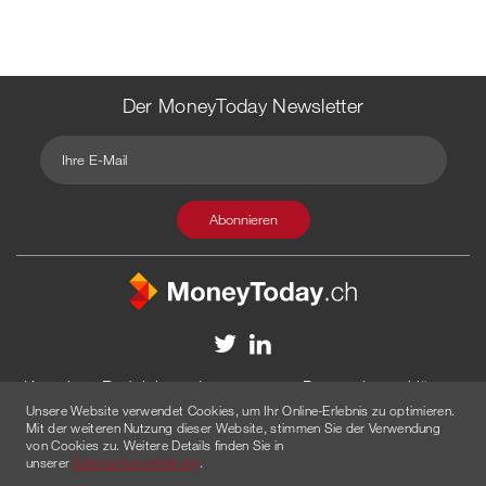
Der MoneyToday Newsletter
Kontakt
Redaktion
Impressum
Datenschutzerklärung
Unsere Website verwendet Cookies, um Ihr Online-Erlebnis zu optimieren.
Disclaimer
Werbung
Mit der weiteren Nutzung dieser Website, stimmen Sie der Verwendung
von Cookies zu. Weitere Details finden Sie in
© 2026 Created by
AGENTUR AM WASSER
unserer
Datenschutzerklärung
.