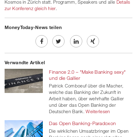
Kosmos in Zürich statt. Programm, Speakers und alle
Details
zur Konferenz gleich hier
.
MoneyToday-News teilen
Share
Twe
Share
Share
Verwandte Artikel
on
et
on
on
Finance 2.0 – "Make Banking sexy"
Facebook
on
linkedin
Xing
und die Gallier
Patrick Comboeuf über die Macher,
twitt
welche das Banking der Zukunft in
Arbeit haben, über wehrhafte Gallier
er
und über das Open Banking der
Deutschen Bank.
Weiterlesen
Das Open Banking-Paradoxon
Die wirklichen Umsatzbringer im Open