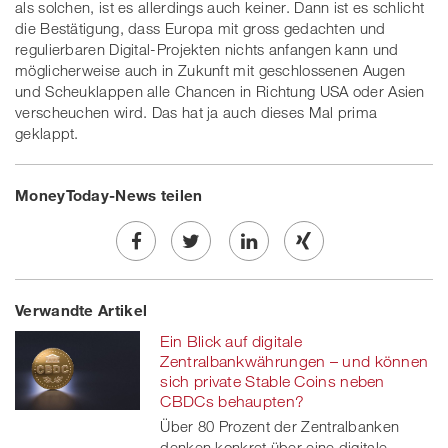
als solchen, ist es allerdings auch keiner. Dann ist es schlicht
die Bestätigung, dass Europa mit gross gedachten und
regulierbaren Digital-Projekten nichts anfangen kann und
möglicherweise auch in Zukunft mit geschlossenen Augen
und Scheuklappen alle Chancen in Richtung USA oder Asien
verscheuchen wird. Das hat ja auch dieses Mal prima
geklappt.
MoneyToday-News teilen
Share
Twe
Share
Share
Verwandte Artikel
on
et
on
on
Ein Blick auf digitale
Facebook
on
linkedin
Xing
Zentralbankwährungen – und können
sich private Stable Coins neben
twitt
CBDCs behaupten?
Über 80 Prozent der Zentralbanken
er
denken konkret über eine digitale