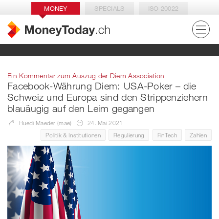
MONEY
SPECIALS
ISO 20022
Ein Kommentar zum Auszug der Diem Association
Facebook-Währung Diem: USA-Poker – die
Schweiz und Europa sind den Strippenziehern
blauäugig auf den Leim gegangen
Ruedi Maeder (mae)
24. Mai 2021
Politik & Institutionen
Regulierung
FinTech
Zahlen