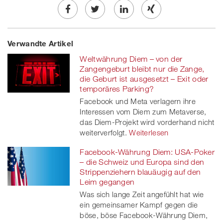
Share
Twe
Share
Share
Verwandte Artikel
on
et
on
on
Weltwährung Diem – von der
Facebook
on
linkedin
Xing
Zangengeburt bleibt nur die Zange,
die Geburt ist ausgesetzt – Exit oder
twitt
temporäres Parking?
Facebook und Meta verlagern ihre
er
Interessen vom Diem zum Metaverse,
das Diem-Projekt wird vorderhand nicht
weiterverfolgt.
Weiterlesen
Facebook-Währung Diem: USA-Poker
– die Schweiz und Europa sind den
Strippenziehern blauäugig auf den
Leim gegangen
Was sich lange Zeit angefühlt hat wie
ein gemeinsamer Kampf gegen die
böse, böse Facebook-Währung Diem,