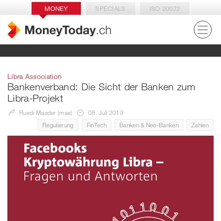
MONEY
SPECIALS
ISO 20022
Libra Association
Bankenverband: Die Sicht der Banken zum
Libra-Projekt
Ruedi Maeder (mae)
08. Juli 2019
Regulierung
FinTech
Banken & Neo-Banken
Zahlen