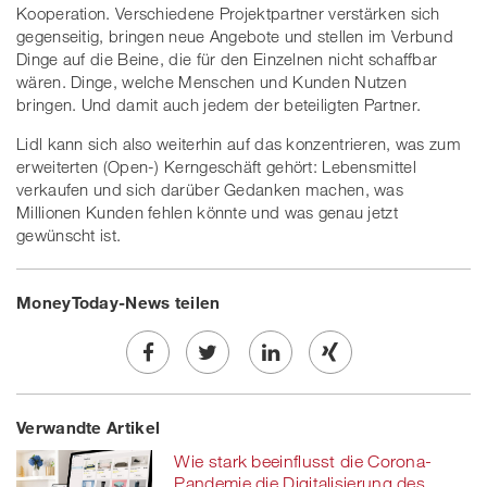
Kooperation. Verschiedene Projektpartner verstärken sich
gegenseitig, bringen neue Angebote und stellen im Verbund
Dinge auf die Beine, die für den Einzelnen nicht schaffbar
wären. Dinge, welche Menschen und Kunden Nutzen
bringen. Und damit auch jedem der beteiligten Partner.
Lidl kann sich also weiterhin auf das konzentrieren, was zum
erweiterten (Open-) Kerngeschäft gehört: Lebensmittel
verkaufen und sich darüber Gedanken machen, was
Millionen Kunden fehlen könnte und was genau jetzt
gewünscht ist.
MoneyToday-News teilen
Share
Twe
Share
Share
Verwandte Artikel
on
et
on
on
Wie stark beeinflusst die Corona-
Facebook
on
linkedin
Xing
Pandemie die Digitalisierung des