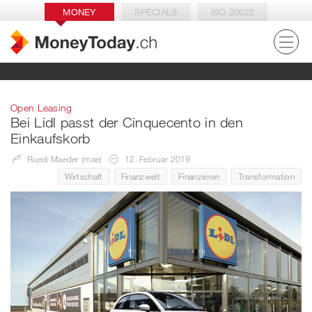
MONEY
SPECIALS
ISO 20022
Open Leasing
Bei Lidl passt der Cinquecento in den
Einkaufskorb
Ruedi Maeder (mae)
12. Februar 2019
Wirtschaft
Finanzwelt
Finanzieren
Transformation