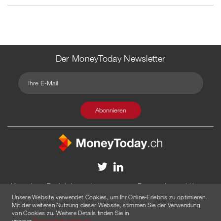
Der MoneyToday Newsletter
Kontakt
Redaktion
Impressum
Datenschutzerklärung
Unsere Website verwendet Cookies, um Ihr Online-Erlebnis zu optimieren.
Disclaimer
Werbung
Mit der weiteren Nutzung dieser Website, stimmen Sie der Verwendung
von Cookies zu. Weitere Details finden Sie in
© 2026 Created by
AGENTUR AM WASSER
unserer
Datenschutzerklärung
.